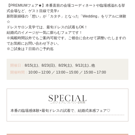
【PREMIUMフェア★】本番直前の会場コーディネートや臨場感溢れる挙
式会場など、ゲスト目線で見学♪
新郎新婦様の「想い」が「カタチ」となった「Wedding」をリアルに体験
☆
ドレスサロン見学では、最旬ドレスの試着もOK！
結婚式のイメージが一気に膨らむフェアです！
※掲載時間以外でもご案内可能です。ご都合に合わせて調整いたしますの
でお気軽にお問い合わせ下さい。
※ご試食は７日前のご予約迄
開催日：
8/15(土)、8/23(日)、8/29(土)、9/12(土)...他
開催時間：
10:00～12:00
／
13:00～15:00
／
15:00～17:00
このフェアについている特典
本番の臨場感体験×最旬ドレスの試着で、結婚式体感フェア♡