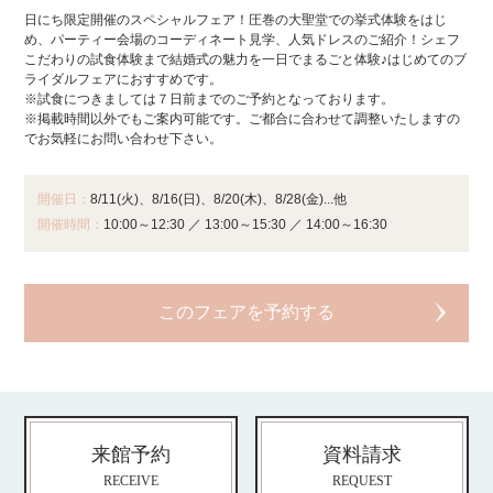
日にち限定開催のスペシャルフェア！圧巻の大聖堂での挙式体験をはじ
め、パーティー会場のコーディネート見学、人気ドレスのご紹介！シェフ
こだわりの試食体験まで結婚式の魅力を一日でまるごと体験♪はじめてのブ
ライダルフェアにおすすめです。
※試食につきましては７日前までのご予約となっております。
※掲載時間以外でもご案内可能です。ご都合に合わせて調整いたしますの
でお気軽にお問い合わせ下さい。
開催日：
8/11(火)、8/16(日)、8/20(木)、8/28(金)...他
開催時間：
10:00～12:30
／
13:00～15:30
／
14:00～16:30
来館予約
資料請求
RECEIVE
REQUEST