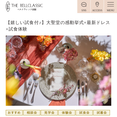
MENU
SNS
ACCESS
【嬉しい試食付♪】大聖堂の感動挙式×最新ドレス
×試食体験