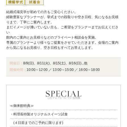
結婚式場見学が初めての方もご安心ください。
経験豊富なプランナーが、挙式までの段取りや空き日程、気になるお見積
りまで、丁寧にご案内します。
まだイメージが沸いていない方も、ご希望をプランナーまでお伝えくださ
い
館内のご案内とお見積りなどのプライベート相談会を実施。
専属のプランナーより様々なご提案をさせていただきます。会場のご案内
から気になるお見積り、空き日程もすべてお答えします。
開催日：
8/9(日)、8/11(火)、8/15(土)、8/16(日)...他
開催時間：
10:00～12:00
／
13:00～15:00
／
16:00～18:00
このフェアについている特典
≪御来館特典≫
・料理長特製オリジナルスイーツ試食
(４日前までのご予約に限ります)