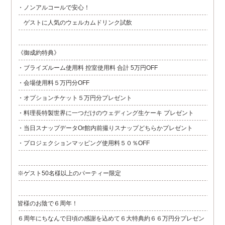
・ノンアルコールで安心！
ゲストに人気のウェルカムドリンク試飲
《御成約特典》
・ブライズルーム使用料 控室使用料 合計 5万円OFF
・会場使用料５万円分OFF
・オプションチケット５万円分プレゼント
・料理長特製世界に一つだけのウェディング生ケーキ プレゼント
・当日スナップデータOr館内前撮りスナップどちらかプレゼント
・プロジェクションマッピング使用料５０％OFF
※ゲスト50名様以上のパーティー限定
皆様のお陰で６周年！
６周年にちなんで日頃の感謝を込めて６大特典約６６万円分プレゼン