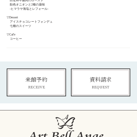
白老和牛腿肉のロースト
飴色オニオンと2種の薬味
-ヒマラヤ海塩とレフォール-
▽Dessert
アイスチョコレートフォンデュ
七種のスイーツ
▽Caf'e
コーヒー
来館予約
資料請求
RECEIVE
REQUEST