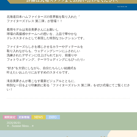
北海道日本ハムファイターズの世界観を取り入れた「
ファイターズドレス 第二弾」が登場！！
着用モデルは滝谷美夢さんにお願いし
球場の高揚感やチームへの想いを、上品で華やかな
ドレススタイルとして表現した特別なコレクションです。
ファイターズらしさを感じさせるカラーやディテールを
取り入れながらも、ウェディングシーンにふさわしい
洗練されたデザインに仕上げられており、前撮りや
フォトウェディング、テーマウェディングにもぴったり♪
“好き”を大切にしながら、自分たちらしい結婚式を
叶えたいおふたりにおすすめのスタイルです。
滝谷美夢さんが着こなす最新ビジュアルとともに、
特別な一日をより印象的に彩る「ファイターズドレス 第二弾」をぜひ式場にてご覧くださ
い！
2026/06/01
☀…Summer Menu…☀