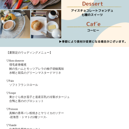
【夏限定のウェディングメニュー】
▽Hors-doeuvre
増毛産青螺煮
鮪の生ハムとモッツアレラの柚子胡椒風味
水蛸と胡瓜のグリーンマスタードマリネ
▽Pain
ソフトフランスロール
▽Soupe
東かぐら焼き茄子と道産豆乳の冷製ポタージュ
合鴨と葱ののブロシェット
▽Poisson
真鯛の香草パン粉焼きとヤリイカのソテー
-岩海苔・トマトの2種ソース-
▽Viande