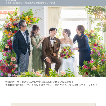
2026/08/01
【先着10組様限定】2026年内挙式超得プランが登場！
善は急げ！年を越さずに2026年中に挙式したいカップルに朗報！
先着10組様に達ししだい予告なく終了だから、気になるカップルは急いでチェックを！