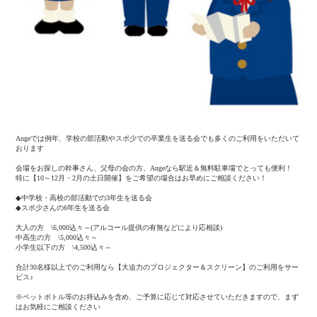
Angeでは例年、学校の部活動やスポ少での卒業生を送る会でも多くのご利用をいただいて
おります
会場をお探しの幹事さん、父母の会の方、Angeなら駅近＆無料駐車場でとっても便利！
特に【10～12月・2月の土日開催】をご希望の場合はお早めにご相談ください！
◆中学校・高校の部活動での3年生を送る会
◆スポ少さんの6年生を送る会
大人の方 \6,000込々～(アルコール提供の有無などにより応相談)
中高生の方 \5,000込々～
小学生以下の方 \4,500込々～
合計30名様以上でのご利用なら【大迫力のプロジェクター＆スクリーン】のご利用をサー
ビス♪
※ペットボトル等のお持込みを含め、ご予算に応じて対応させていただきますので、まず
はお気軽にご相談ください