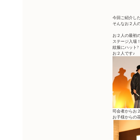
今回ご紹介し
そんなお２人
お２人の最初
ステージ入場
紋服にハット
お２人です♪
司会者からお
お子様からの