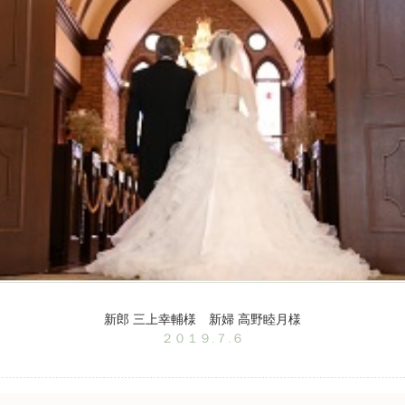
新郎 三上幸輔様 新婦 高野睦月様
２０１９.７.６