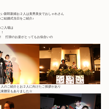
たい新郎新婦お２人は美男美女でおしゃれさん
のご結婚式当日をご紹介♪
のご入場は
！！
?！ 打掛のお姿がとってもお似合いの
２人のご紹介とお２人に向けたご挨拶があり
花束贈呈もありました☆