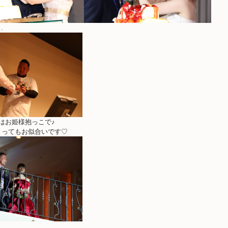
…
はお姫様抱っこで♪
とってもお似合いです♡