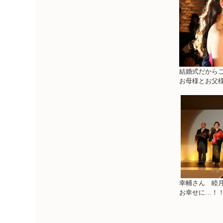
結婚式だから
お母様とお父
幸輔さん 睦
お幸せに…！