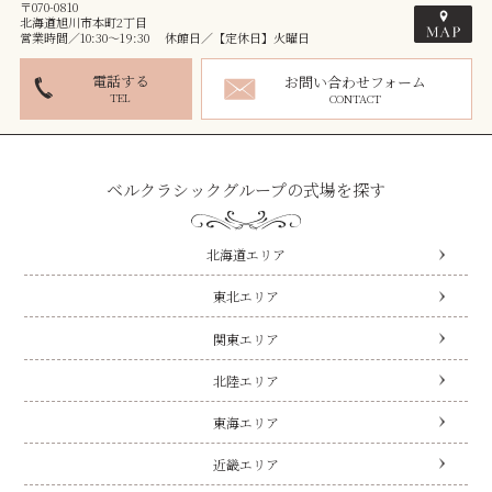
〒070-0810
北海道旭川市本町2丁目
営業時間／10:30～19:30 休館日／【定休日】火曜日
電話する
お問い合わせフォーム
TEL
CONTACT
ベルクラシックグループの式場を探す
北海道エリア
東北エリア
関東エリア
北陸エリア
東海エリア
近畿エリア