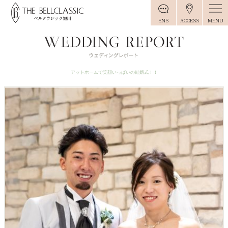
MENU
SNS
ACCESS
アットホームで笑顔いっぱいの結婚式！！