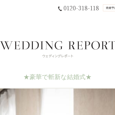
0120-318-118
来館予
★豪華で斬新な結婚式★