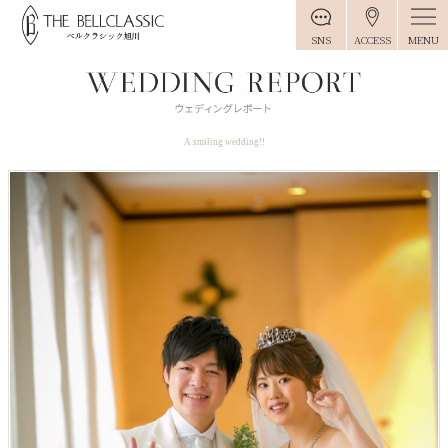
MENU
SNS
ACCESS
A smiling wedding!!