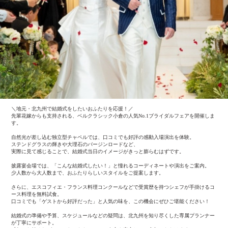
＼地元・北九州で結婚式をしたいおふたりを応援！／
先輩花嫁からも支持される、ベルクラシック小倉の人気No.1ブライダルフェアを開催しま
す。
自然光が差し込む独立型チャペルでは、口コミでも好評の感動入場演出を体験。
ステンドグラスの輝きや大理石のバージンロードなど、
実際に見て感じることで、結婚式当日のイメージがきっと膨らむはずです。
披露宴会場では、「こんな結婚式したい！」と憧れるコーディネートや演出をご案内。
少人数から大人数まで、おふたりらしいスタイルをご提案します。
さらに、エスコフィエ・フランス料理コンクールなどで受賞歴を持つシェフが手掛けるコ
ース料理を無料試食。
口コミでも「ゲストから好評だった」と人気の味を、この機会にぜひご堪能ください！
結婚式の準備や予算、スケジュールなどの疑問は、北九州を知り尽くした専属プランナー
が丁寧にサポート。