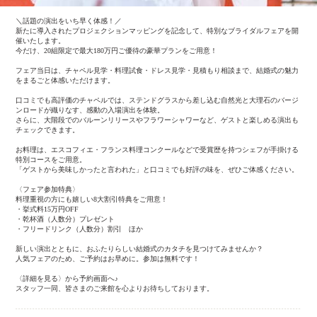
＼話題の演出をいち早く体感！／
新たに導入されたプロジェクションマッピングを記念して、特別なブライダルフェアを開
催いたします。
今だけ、20組限定で最大180万円ご優待の豪華プランをご用意！
フェア当日は、チャペル見学・料理試食・ドレス見学・見積もり相談まで、結婚式の魅力
をまるごと体感いただけます。
口コミでも高評価のチャペルでは、ステンドグラスから差し込む自然光と大理石のバージ
ンロードが織りなす、感動の入場演出を体験。
さらに、大階段でのバルーンリリースやフラワーシャワーなど、ゲストと楽しめる演出も
チェックできます。
お料理は、エスコフィエ・フランス料理コンクールなどで受賞歴を持つシェフが手掛ける
特別コースをご用意。
「ゲストから美味しかったと言われた」と口コミでも好評の味を、ぜひご体感ください。
〈フェア参加特典〉
料理重視の方にも嬉しい8大割引特典をご用意！
・挙式料15万円OFF
・乾杯酒（人数分）プレゼント
・フリードリンク（人数分）割引 ほか
新しい演出とともに、おふたりらしい結婚式のカタチを見つけてみませんか？
人気フェアのため、ご予約はお早めに。参加は無料です！
〈詳細を見る〉から予約画面へ♪
スタッフ一同、皆さまのご来館を心よりお待ちしております。