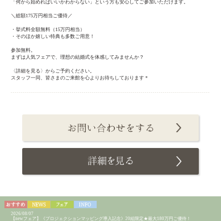
「何から始めればいいかわからない」という方も安心してご参加いただけます。
＼総額175万円相当ご優待／
・挙式料全額無料（15万円相当）
・そのほか嬉しい特典も多数ご用意！
参加無料。
まずは人気フェアで、理想の結婚式を体感してみませんか？
〈詳細を見る〉からご予約ください。
スタッフ一同、皆さまのご来館を心よりお待ちしております＊
2026/08/07
【newフェア】《プロジェクションマッピング導入記念》20組限定★最大180万円ご優待！