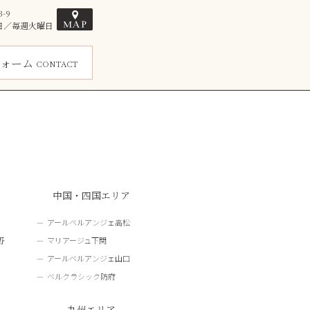
-9
休館日／毎週火曜日
ォーム
CONTACT
中国・四国エリア
アールベルアンジェ高松
野
マリアージュ下関
アールベルアンジェ山口
ベルクラシック防府
九州エリア