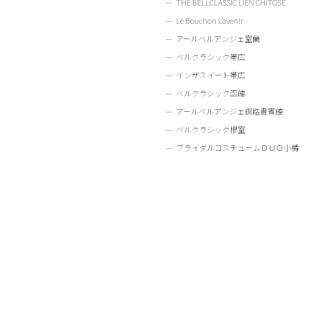
THE BELLCLASSIC LIEN CHITOSE
Le Bouchon L’avenir
アールベルアンジェ室蘭
ベルクラシック帯広
インザスイート帯広
ベルクラシック函館
アールベルアンジェ釧路貴賓館
ベルクラシック根室
ブライダルコスチュームＤＵＯ小樽