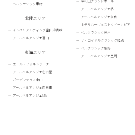
岸和田グランドホール
ベルクラシック甲府
アールベルアンジェ堺
アールベルアンジェ奈良
北陸エリア
ホテルハーヴェストクイーンピア
インペリアルウィング富山迎賓館
ベルクラシック神戸
アールベルアンジェ富山
ザ・ロイヤルクラシック姫路
ベルクラシック姫路
東海エリア
アールベルアンジェ豊岡
エール・フォルトゥーナ
アールベルアンジェ名古屋
ガーデンテラス東山
アールベルアンジェ四日市
アールベルアンジェMie