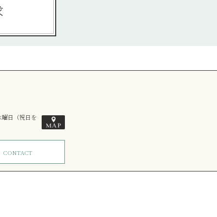
求
／水曜日（祝日を
ム
CONTACT