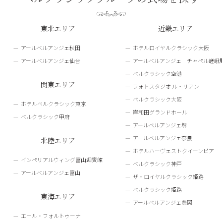
東北エリア
近畿エリア
アールベルアンジェ秋田
ホテルロイヤルクラシック大阪
アールベルアンジェ仙台
アールベルアンジェ チャペル嵯峨
ベルクラシック空港
関東エリア
フォトスタジオ ル・リアン
ベルクラシック大阪
ホテルベルクラシック東京
岸和田グランドホール
ベルクラシック甲府
アールベルアンジェ堺
アールベルアンジェ奈良
北陸エリア
ホテルハーヴェストクイーンピア
インペリアルウィング富山迎賓館
ベルクラシック神戸
アールベルアンジェ富山
ザ・ロイヤルクラシック姫路
ベルクラシック姫路
東海エリア
アールベルアンジェ豊岡
エール・フォルトゥーナ