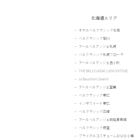
北海道エリア
ホテルベルクラシック北見
ベルクラシック旭川
アールベルアンジェ札幌
ベルクラシック札幌フローラ
アールベルアンジェ苫小牧
THE BELLCLASSIC LIEN CHITOSE
Le Bouchon L’avenir
アールベルアンジェ室蘭
ベルクラシック帯広
インザスイート帯広
ベルクラシック函館
アールベルアンジェ釧路貴賓館
ベルクラシック根室
ブライダルコスチュームＤＵＯ小樽