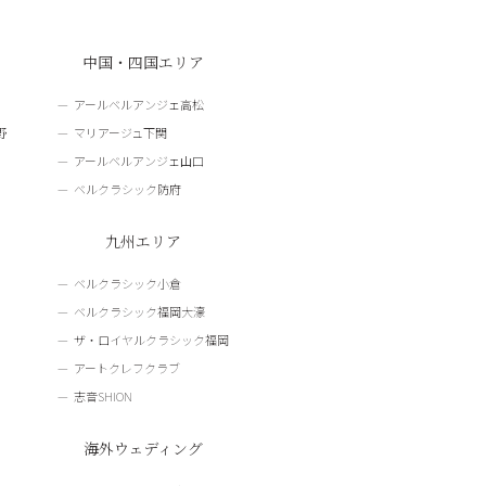
中国・四国エリア
アールベルアンジェ高松
野
マリアージュ下関
アールベルアンジェ山口
ベルクラシック防府
九州エリア
ベルクラシック小倉
ベルクラシック福岡大濠
ザ・ロイヤルクラシック福岡
アートクレフクラブ
志音SHION
海外ウェディング