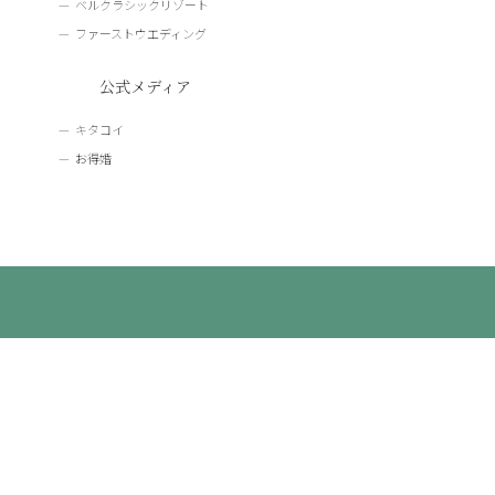
ベルクラシックリゾート
ファーストウエディング
公式メディア
キタコイ
お得婚