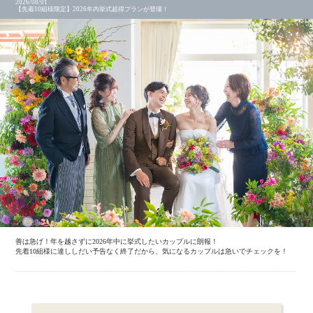
2026/08/01
【先着10組様限定】2026年内挙式超得プランが登場！
善は急げ！年を越さずに2026年中に挙式したいカップルに朗報！
先着10組様に達ししだい予告なく終了だから、気になるカップルは急いでチェックを！