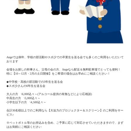
Angeでは例年、学校の部活動やスポ少での卒業生を送る会でも多くのご利用をいただいて
おります
会場をお探しの幹事さん、父母の会の方、Angeなら駅近＆無料駐車場でとっても便利！
特に【10～12月・2月の土日開催】をご希望の場合はお早めにご相談ください！
◆中学校・高校の部活動での3年生を送る会
◆スポ少さんの6年生を送る会
大人の方 \6,000込々～(アルコール提供の有無などにより応相談)
中高生の方 \5,000込々～
小学生以下の方 \4,500込々～
合計30名様以上でのご利用なら【大迫力のプロジェクター＆スクリーン】のご利用をサー
ビス♪
※ペットボトル等のお持込みを含め、ご予算に応じて対応させていただきますので、まず
はお気軽にご相談ください