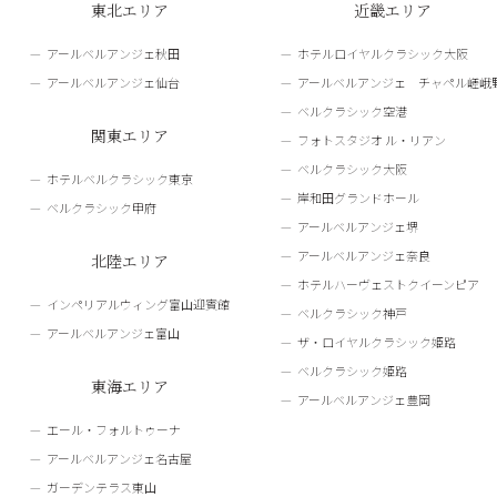
東北エリア
近畿エリア
アールベルアンジェ秋田
ホテルロイヤルクラシック大阪
アールベルアンジェ仙台
アールベルアンジェ チャペル嵯峨
ベルクラシック空港
関東エリア
フォトスタジオ ル・リアン
ベルクラシック大阪
ホテルベルクラシック東京
岸和田グランドホール
ベルクラシック甲府
アールベルアンジェ堺
アールベルアンジェ奈良
北陸エリア
ホテルハーヴェストクイーンピア
インペリアルウィング富山迎賓館
ベルクラシック神戸
アールベルアンジェ富山
ザ・ロイヤルクラシック姫路
ベルクラシック姫路
東海エリア
アールベルアンジェ豊岡
エール・フォルトゥーナ
アールベルアンジェ名古屋
ガーデンテラス東山