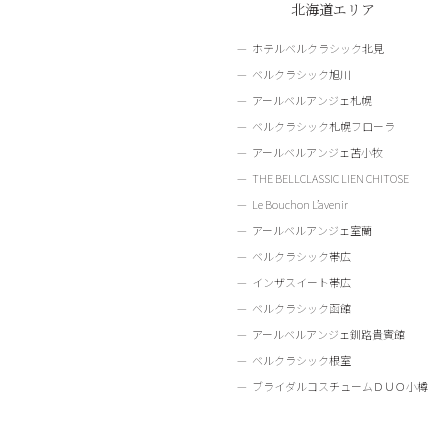
北海道エリア
ホテルベルクラシック北見
ベルクラシック旭川
アールベルアンジェ札幌
ベルクラシック札幌フローラ
アールベルアンジェ苫小牧
THE BELLCLASSIC LIEN CHITOSE
Le Bouchon L’avenir
アールベルアンジェ室蘭
ベルクラシック帯広
インザスイート帯広
ベルクラシック函館
アールベルアンジェ釧路貴賓館
ベルクラシック根室
ブライダルコスチュームＤＵＯ小樽