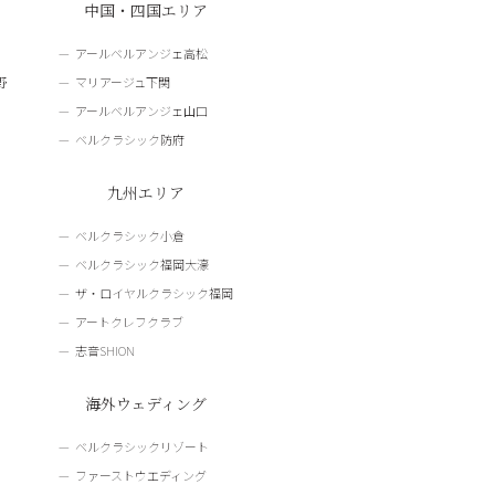
中国・四国エリア
アールベルアンジェ高松
野
マリアージュ下関
アールベルアンジェ山口
ベルクラシック防府
九州エリア
ベルクラシック小倉
ベルクラシック福岡大濠
ザ・ロイヤルクラシック福岡
アートクレフクラブ
志音SHION
海外ウェディング
ベルクラシックリゾート
ファーストウエディング