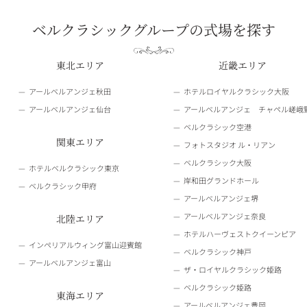
ベルクラシックグループの式場を探す
東北エリア
近畿エリア
アールベルアンジェ秋田
ホテルロイヤルクラシック大阪
アールベルアンジェ仙台
アールベルアンジェ チャペル嵯峨
ベルクラシック空港
関東エリア
フォトスタジオ ル・リアン
ベルクラシック大阪
ホテルベルクラシック東京
岸和田グランドホール
ベルクラシック甲府
アールベルアンジェ堺
アールベルアンジェ奈良
北陸エリア
ホテルハーヴェストクイーンピア
インペリアルウィング富山迎賓館
ベルクラシック神戸
アールベルアンジェ富山
ザ・ロイヤルクラシック姫路
ベルクラシック姫路
東海エリア
アールベルアンジェ豊岡