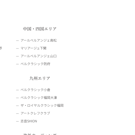
中国・四国エリア
アールベルアンジェ高松
野
マリアージュ下関
アールベルアンジェ山口
ベルクラシック防府
九州エリア
ベルクラシック小倉
ベルクラシック福岡大濠
ザ・ロイヤルクラシック福岡
アートクレフクラブ
志音SHION