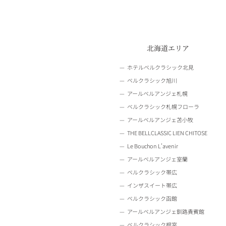
北海道エリア
ホテルベルクラシック北見
ベルクラシック旭川
アールベルアンジェ札幌
ベルクラシック札幌フローラ
アールベルアンジェ苫小牧
THE BELLCLASSIC LIEN CHITOSE
Le Bouchon L’avenir
アールベルアンジェ室蘭
ベルクラシック帯広
インザスイート帯広
ベルクラシック函館
アールベルアンジェ釧路貴賓館
ベルクラシック根室