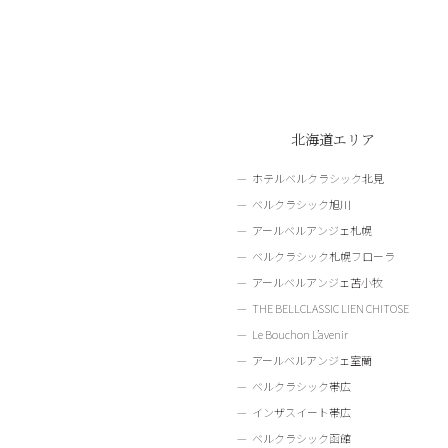
北海道エリア
ホテルベルクラシック北見
ベルクラシック旭川
アールベルアンジェ札幌
ベルクラシック札幌フローラ
アールベルアンジェ苫小牧
THE BELLCLASSIC LIEN CHITOSE
Le Bouchon L’avenir
アールベルアンジェ室蘭
ベルクラシック帯広
インザスイート帯広
ベルクラシック函館