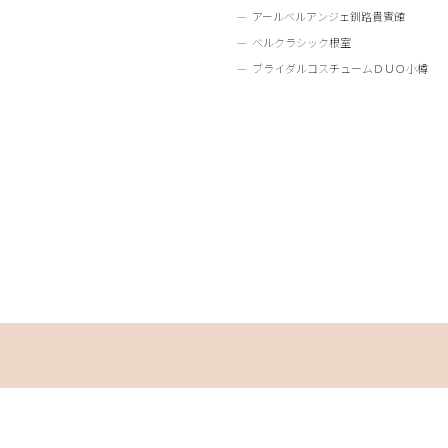
アールベルアンジェ釧路貴賓館
ベルクラシック根室
ブライダルコスチュームＤＵＯ小樽