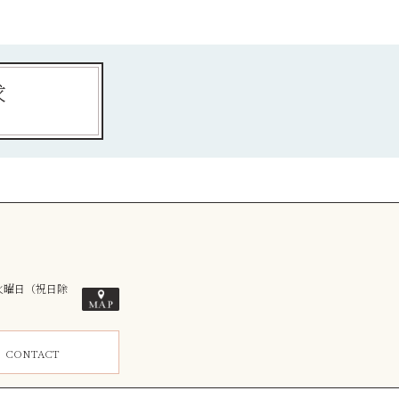
求
／火曜日（祝日除
ム
CONTACT