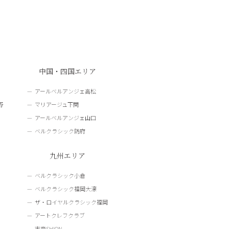
中国・四国エリア
アールベルアンジェ高松
野
マリアージュ下関
アールベルアンジェ山口
ベルクラシック防府
九州エリア
ベルクラシック小倉
ベルクラシック福岡大濠
ザ・ロイヤルクラシック福岡
アートクレフクラブ
志音SHION