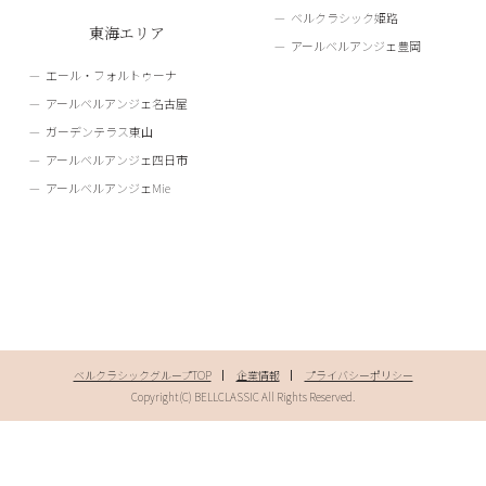
ベルクラシック姫路
東海エリア
アールベルアンジェ豊岡
エール・フォルトゥーナ
アールベルアンジェ名古屋
ガーデンテラス東山
アールベルアンジェ四日市
アールベルアンジェMie
ベルクラシックグループTOP
企業情報
プライバシーポリシー
Copyright(C) BELLCLASSIC All Rights Reserved.