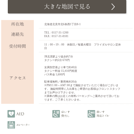
北海道北見市北6条西1丁目8-1
TEL : 0157-31-1200
FAX : 0157-31-8181
11：00～19：00 休館日／毎週火曜日 ブライダルサロン定休
日
JR北見駅より徒歩約7分
タクシー約5分 670円
女満別空港より車で約40分
タクシー料金 15,410円程度
バス料金 1,600円
駐車場無料／乗用車約30台
※PM11:00～AM7:00まで施錠させていただく場合がございま
す。 施錠時間帯に入出庫をご希望のお客様はフロントスタッフ
までお声かけ下さいませ。
※満車の際はお近くの有料パーキングへご案内させて頂いてお
ります。ご了承くださいませ。