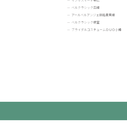
インザスイート帯広
ベルクラシック函館
アールベルアンジェ釧路貴賓館
ベルクラシック根室
ブライダルコスチュームＤＵＯ小樽