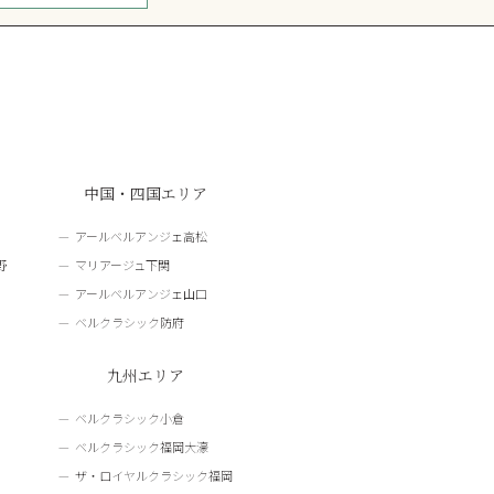
中国・四国エリア
アールベルアンジェ高松
野
マリアージュ下関
アールベルアンジェ山口
ベルクラシック防府
九州エリア
ベルクラシック小倉
ベルクラシック福岡大濠
ザ・ロイヤルクラシック福岡