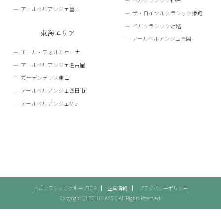
ベルクラシック神戸
アールベルアンジェ富山
ザ・ロイヤルクラシック姫路
ベルクラシック姫路
東海エリア
アールベルアンジェ豊岡
エール・フォルトゥーナ
アールベルアンジェ名古屋
ガーデンテラス東山
アールベルアンジェ四日市
アールベルアンジェMie
ベルクラシックグループTOP
企業情報
プライバシーポリシー
Copyright(C) BELLCLASSIC All Rights Reserved.