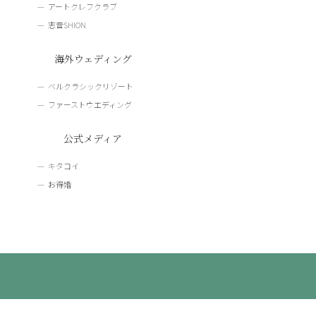
アートクレフクラブ
志音SHION
海外ウェディング
ベルクラシックリゾート
ファーストウエディング
公式メディア
キタコイ
お得婚