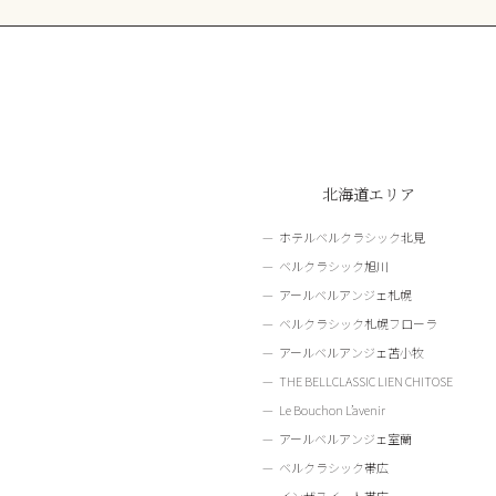
北海道エリア
ホテルベルクラシック北見
ベルクラシック旭川
アールベルアンジェ札幌
ベルクラシック札幌フローラ
アールベルアンジェ苫小牧
THE BELLCLASSIC LIEN CHITOSE
Le Bouchon L’avenir
アールベルアンジェ室蘭
ベルクラシック帯広