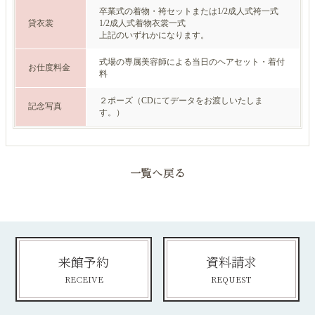
卒業式の着物・袴セットまたは1/2成人式袴一式
貸衣裳
1/2成人式着物衣裳一式
上記のいずれかになります。
式場の専属美容師による当日のヘアセット・着付
お仕度料金
料
２ポーズ（CDにてデータをお渡しいたしま
記念写真
す。）
来館予約
資料請求
RECEIVE
REQUEST