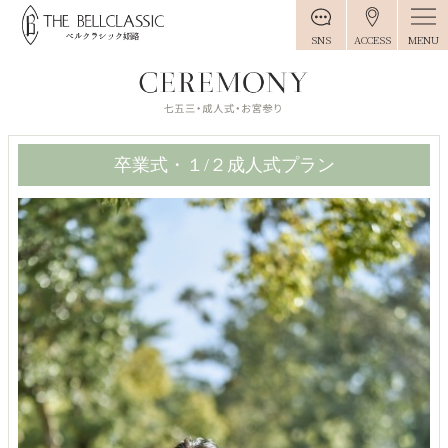
MENU
SNS
ACCESS
卒業式・１/２成人式プラン