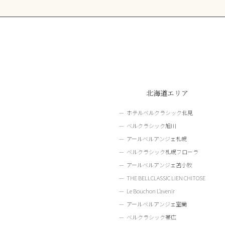
北海道エリア
ホテルベルクラシック北見
ベルクラシック旭川
アールベルアンジェ札幌
ベルクラシック札幌フローラ
アールベルアンジェ苫小牧
THE BELLCLASSIC LIEN CHITOSE
Le Bouchon L’avenir
アールベルアンジェ室蘭
ベルクラシック帯広