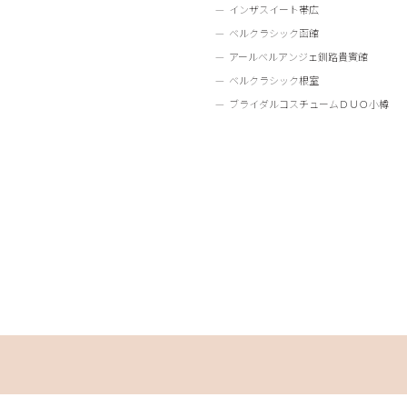
インザスイート帯広
ベルクラシック函館
アールベルアンジェ釧路貴賓館
ベルクラシック根室
ブライダルコスチュームＤＵＯ小樽