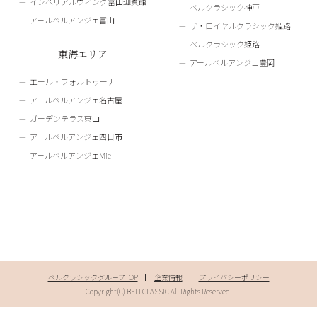
インペリアルウィング富山迎賓館
ベルクラシック神戸
アールベルアンジェ富山
ザ・ロイヤルクラシック姫路
ベルクラシック姫路
東海エリア
アールベルアンジェ豊岡
エール・フォルトゥーナ
アールベルアンジェ名古屋
ガーデンテラス東山
アールベルアンジェ四日市
アールベルアンジェMie
ベルクラシックグループTOP
企業情報
プライバシーポリシー
Copyright(C) BELLCLASSIC All Rights Reserved.