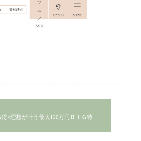
約
資料請求
ACCESS
MENU
FAIR
お得×理想が叶う最大120万円ＢＩＧ特