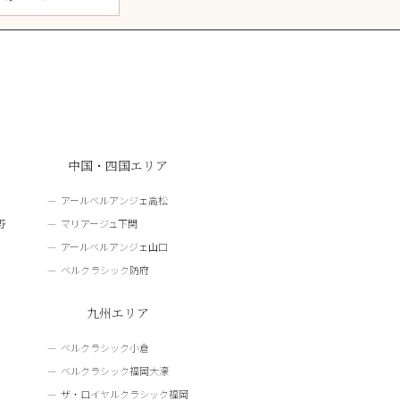
中国・四国エリア
アールベルアンジェ高松
野
マリアージュ下関
アールベルアンジェ山口
ベルクラシック防府
九州エリア
ベルクラシック小倉
ベルクラシック福岡大濠
ザ・ロイヤルクラシック福岡