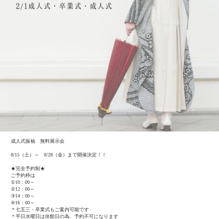
成人式振袖 無料展示会
8/15（土）～ 8/28（金）まで開催決定！！
★完全予約制★
ご予約枠は
①10：00～
②12：00～
③14：00～
④16：00～
＊七五三・卒業式もご案内可能です
＊平日水曜日は休館日の為、予約不可になります