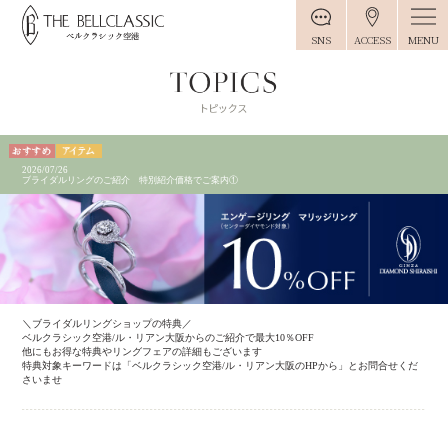
MENU
SNS
ACCESS
2026/07/26
ブライダルリングのご紹介 特別紹介価格でご案内①
＼ブライダルリングショップの特典／
ベルクラシック空港/ル・リアン大阪からのご紹介で最大10％OFF
他にもお得な特典やリングフェアの詳細もございます
特典対象キーワードは「ベルクラシック空港/ル・リアン大阪のHPから」とお問合せくだ
さいませ