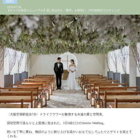
2026/07/26
【チャペル装花リニューアル】花に包まれた『贅沢』を貸切に。1日1組限定ウエディング
〈大阪空港駅徒歩7分〉ドライフラワーが象徴する永遠の愛と空間美。
貸切空間で温もりと上質感に包まれた、1日1組だけのArtistic Wedding。
想いを丁寧に重ね、物語のように創り上げる温かいおもてなしでふたりとゲストを迎えて
くれる。