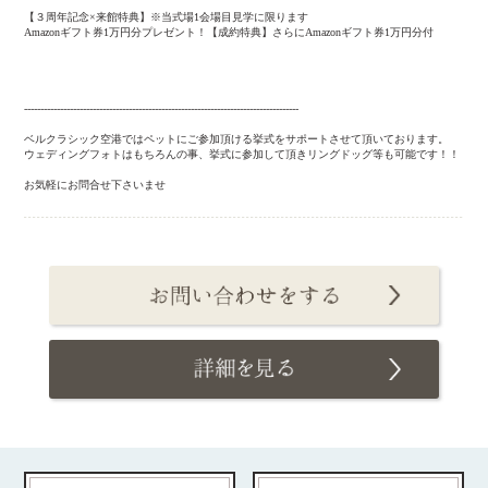
【３周年記念×来館特典】※当式場1会場目見学に限ります
Amazonギフト券1万円分プレゼント！【成約特典】さらにAmazonギフト券1万円分付
------------------------------------------------------------------------------------
ベルクラシック空港ではペットにご参加頂ける挙式をサポートさせて頂いております。
ウェディングフォトはもちろんの事、挙式に参加して頂きリングドッグ等も可能です！！
お気軽にお問合せ下さいませ