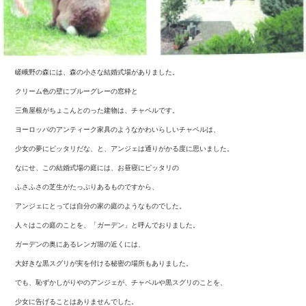
嵯峨野の森には、森の小さな結婚式場がありました。
クリーム色の壁にブルーグレーの窓枠と
三角屋根がちょこんとのった建物は、チャペルです。
ヨーロッパのアンティーク家具のようなかわいらしいチャペルは、
少女の夢にピッタリだな、と、アンジェは通りがかる度に思いました。
なにせ、この結婚式場の庭には、お昼寝にピッタリの
ふさふさの芝生がたっぷりあるものですから、
アンジェにとっては自分の家の庭のようなものでした。
人々はこの庭のことを、「ガーデン」と呼んでおりました。
ガーデンの奥にあるレンガ堀の近くには、
大好きな黒スグリが実を付ける秘密の場所もありました。
でも、恥ずかしがりやのアンジェが、チャペルや黒スグリのことを、
少女に告げることはありませんでした。