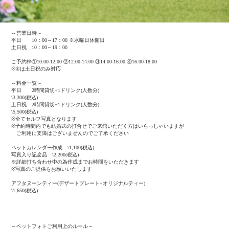
～営業日時～
平日 10：00～17：00 ※水曜日休館日
土日祝 10：00～19：00
ご予約枠①10:00-12:00 ②12:00-14:00 ③14:00-16:00 ④16:00-18:00
※④は土日祝のみ対応
～料金一覧～
平日 2時間貸切+1ドリンク(人数分)
\3,300(税込)
土日祝 2時間貸切+1ドリンク(人数分)
\5,500(税込)
※全てセルフ写真となります
※予約時間内でも結婚式の打合せでご来館いただく方はいらっしゃいますが
ご利用に支障はございませんのでご了承ください
ペットカレンダー作成 \1,100(税込)
写真入り記念品 \2,200(税込)
※詳細打ち合わせ中の為作成までお時間をいただきます
※写真のご提供をお願いいたします
アフタヌーンティー(デザートプレート+オリジナルティー)
\1,650(税込)
～ペットフォトご利用上のルール～