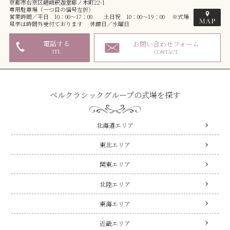
京都市右京区嵯峨釈迦堂藤ノ木町22-1
専用駐車場（一つ目の信号左折）
営業時間／平日 10：00～17：00 土日祝 10：00～19：00 ※式場
見学は時間外受付ております 休館日／水曜日
電話する
お問い合わせフォーム
TEL
CONTACT
ベルクラシックグループの式場を探す
北海道エリア
東北エリア
関東エリア
北陸エリア
東海エリア
近畿エリア