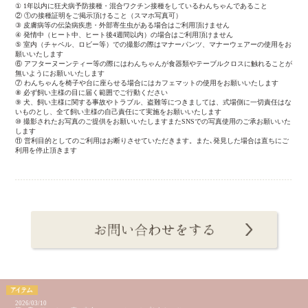
① 1年以内に狂犬病予防接種・混合ワクチン接種をしているわんちゃんであること
② ①の接種証明をご掲示頂けること（スマホ写真可）
③ 皮膚病等の伝染病疾患・外部寄生虫がある場合はご利用頂けません
④ 発情中（ヒート中、ヒート後4週間以内）の場合はご利用頂けません
⑤ 室内（チャペル、ロビー等）での撮影の際はマナーパンツ、マナーウェアーの使用をお
願いいたします
⑥ アフターヌーンティー等の際にはわんちゃんが食器類やテーブルクロスに触れることが
無いようにお願いいたします
⑦ わんちゃんを椅子や台に座らせる場合にはカフェマットの使用をお願いいたします
⑧ 必ず飼い主様の目に届く範囲でご行動ください
⑨ 犬、飼い主様に関する事故やトラブル、盗難等につきましては、式場側に一切責任はな
いものとし、全て飼い主様の自己責任にて実施をお願いいたします
⑩ 撮影されたお写真のご提供をお願いいたしますまたSNSでの写真使用のご承お願いいた
します
⑪ 営利目的としてのご利用はお断りさせていただきます。また､発見した場合は直ちにご
利用を停止頂きます
2026/03/10