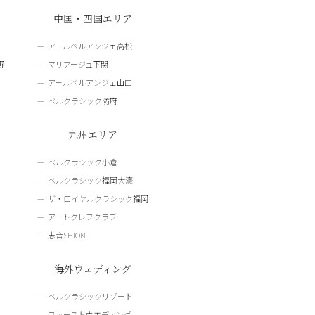
中国・四国エリア
アールベルアンジェ高松
野
マリアージュ下関
アールベルアンジェ山口
ベルクラシック防府
九州エリア
ベルクラシック小倉
ベルクラシック福岡大濠
ザ・ロイヤルクラシック福岡
アートクレフクラブ
志音SHION
海外ウェディング
ベルクラシックリゾート
ファーストウエディング