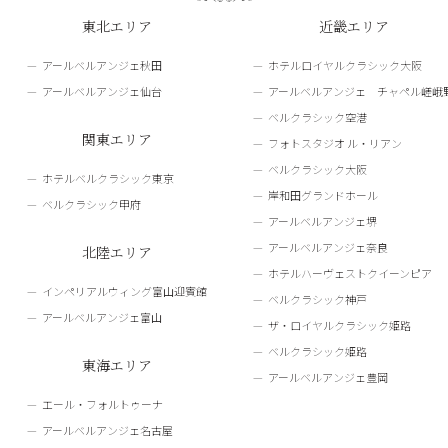
東北エリア
近畿エリア
アールベルアンジェ秋田
ホテルロイヤルクラシック大阪
アールベルアンジェ仙台
アールベルアンジェ チャペル嵯峨
ベルクラシック空港
関東エリア
フォトスタジオ ル・リアン
ベルクラシック大阪
ホテルベルクラシック東京
岸和田グランドホール
ベルクラシック甲府
アールベルアンジェ堺
アールベルアンジェ奈良
北陸エリア
ホテルハーヴェストクイーンピア
インペリアルウィング富山迎賓館
ベルクラシック神戸
アールベルアンジェ富山
ザ・ロイヤルクラシック姫路
ベルクラシック姫路
東海エリア
アールベルアンジェ豊岡
エール・フォルトゥーナ
アールベルアンジェ名古屋