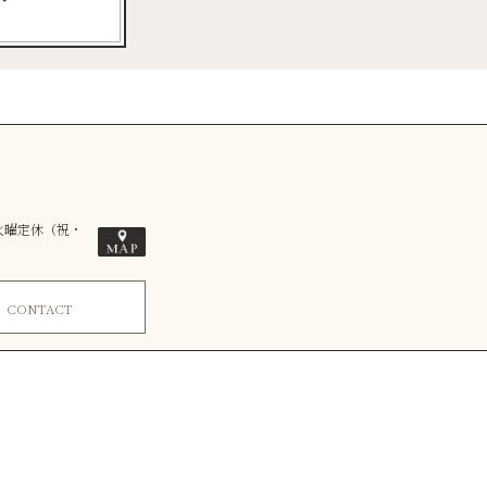
／火曜定休（祝・
ム
CONTACT