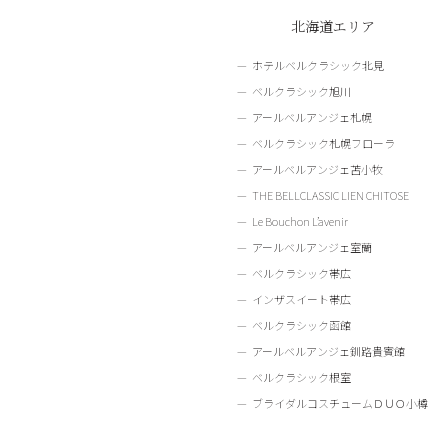
北海道エリア
ホテルベルクラシック北見
ベルクラシック旭川
アールベルアンジェ札幌
ベルクラシック札幌フローラ
アールベルアンジェ苫小牧
THE BELLCLASSIC LIEN CHITOSE
Le Bouchon L’avenir
アールベルアンジェ室蘭
ベルクラシック帯広
インザスイート帯広
ベルクラシック函館
アールベルアンジェ釧路貴賓館
ベルクラシック根室
ブライダルコスチュームＤＵＯ小樽