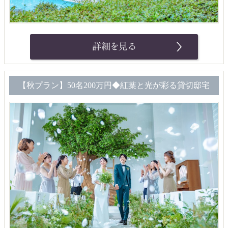
【秋プラン】50名200万円◆紅葉と光が彩る貸切邸宅