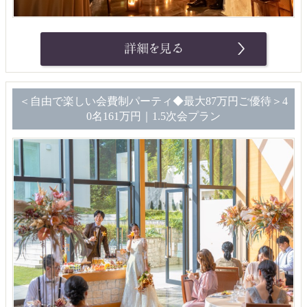
＜自由で楽しい会費制パーティ◆最大87万円ご優待＞4
0名161万円｜1.5次会プラン