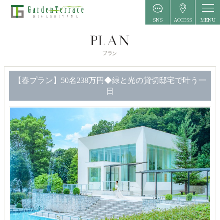
MENU
SNS
ACCESS
【春プラン】50名238万円◆緑と光の貸切邸宅で叶う一
日