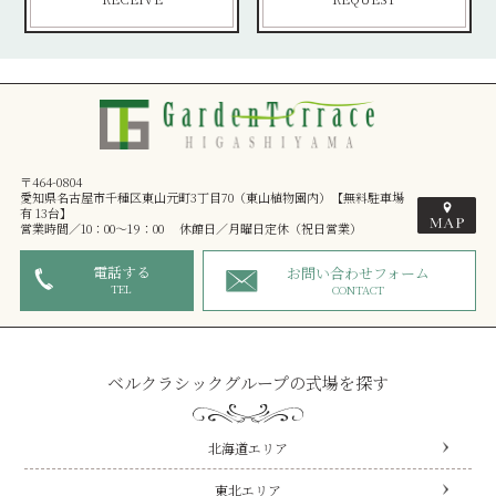
〒464-0804
愛知県名古屋市千種区東山元町3丁目70（東山植物園内）【無料駐車場
有 13台】
営業時間／10：00～19：00 休館日／月曜日定休（祝日営業）
電話する
お問い合わせフォーム
TEL
CONTACT
ベルクラシックグループの式場を探す
北海道エリア
東北エリア