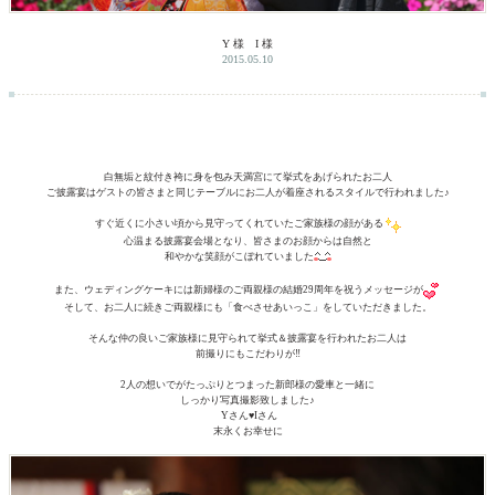
Y 様 I 様
2015.05.10
白無垢と紋付き袴に身を包み天満宮にて挙式をあげられたお二人
ご披露宴はゲストの皆さまと同じテーブルにお二人が着座されるスタイルで行われました♪
すぐ近くに小さい頃から見守ってくれていたご家族様の顔がある
心温まる披露宴会場となり、皆さまのお顔からは自然と
和やかな笑顔がこぼれていました
また、ウェディングケーキには新婦様のご両親様の結婚29周年を祝うメッセージが
そして、お二人に続きご両親様にも「食べさせあいっこ」をしていただきました。
そんな仲の良いご家族様に見守られて挙式＆披露宴を行われたお二人は
前撮りにもこだわりが‼
2人の想いでがたっぷりとつまった新郎様の愛車と一緒に
しっかり写真撮影致しました♪
Yさん♥Iさん
末永くお幸せに