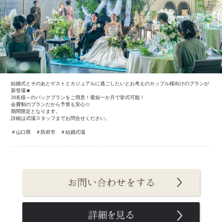
結婚式とそのあとゲストとカジュアルに過ごしたいとお考えのカップル様向けのプランが
新登場★
20名様～のパックプランをご用意！最短一か月で挙式可能！
会費制のプランだから予算も安心☆
期間限定となります。
詳細は式場スタッフまでお問合せください。
＃山口県 ＃防府市 ＃結婚式場