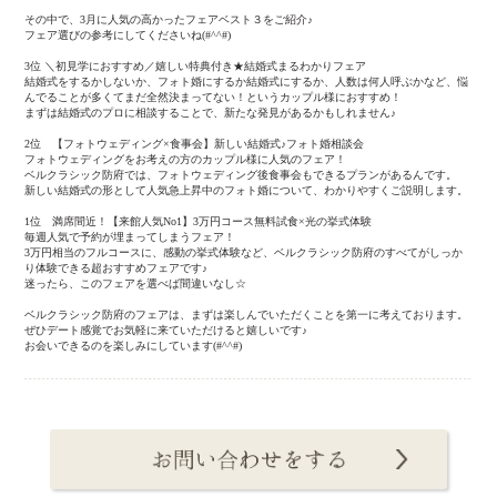
その中で、3月に人気の高かったフェアベスト３をご紹介♪
フェア選びの参考にしてくださいね(#^^#)
3位 ＼初見学におすすめ／嬉しい特典付き★結婚式まるわかりフェア
結婚式をするかしないか、フォト婚にするか結婚式にするか、人数は何人呼ぶかなど、悩
んでることが多くてまだ全然決まってない！というカップル様におすすめ！
まずは結婚式のプロに相談することで、新たな発見があるかもしれません♪
2位 【フォトウェディング×食事会】新しい結婚式♪フォト婚相談会
フォトウェディングをお考えの方のカップル様に人気のフェア！
ベルクラシック防府では、フォトウェディング後食事会もできるプランがあるんです。
新しい結婚式の形として人気急上昇中のフォト婚について、わかりやすくご説明します。
1位 満席間近！【来館人気No1】3万円コース無料試食×光の挙式体験
毎週人気で予約が埋まってしまうフェア！
3万円相当のフルコースに、感動の挙式体験など、ベルクラシック防府のすべてがしっか
り体験できる超おすすめフェアです♪
迷ったら、このフェアを選べば間違いなし☆
ベルクラシック防府のフェアは、まずは楽しんでいただくことを第一に考えております。
ぜひデート感覚でお気軽に来ていただけると嬉しいです♪
お会いできるのを楽しみにしています(#^^#)