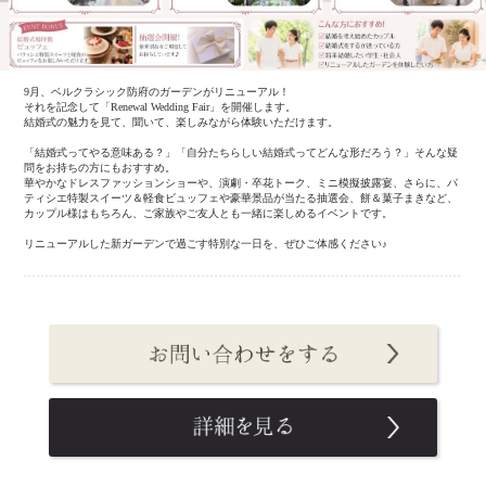
9月、ベルクラシック防府のガーデンがリニューアル！
それを記念して「Renewal Wedding Fair」を開催します。
結婚式の魅力を見て、聞いて、楽しみながら体験いただけます。
「結婚式ってやる意味ある？」「自分たちらしい結婚式ってどんな形だろう？」そんな疑
問をお持ちの方にもおすすめ。
華やかなドレスファッションショーや、演劇・卒花トーク、ミニ模擬披露宴、さらに、パ
ティシエ特製スイーツ＆軽食ビュッフェや豪華景品が当たる抽選会、餅＆菓子まきなど、
カップル様はもちろん、ご家族やご友人とも一緒に楽しめるイベントです。
リニューアルした新ガーデンで過ごす特別な一日を、ぜひご体感ください♪