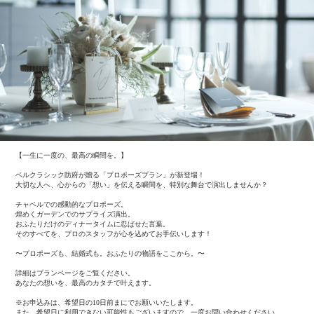
【一生に一度の、最高の瞬間を。】
ベルクラシック防府が贈る「プロポーズプラン」が新登場！
大切な人へ、心からの「想い」を伝える瞬間を、特別な舞台で演出しませんか？
チャペルでの感動的なプロポーズ。
煌めくガーデンでのサプライズ演出。
おふたりだけのディナータイムに忍ばせた言葉。
そのすべてを、プロのスタッフが心を込めてお手伝いします！
〜プロポーズも、結婚式も。おふたりの物語をここから。〜
詳細はプランページをご覧ください。
あなたの想いを、最高のカタチで叶えます。
※お申込みは、希望日の10日前まにでお願いいたします。
また、希望日に利用できない可能性もございますので、一度お問い合わせください。