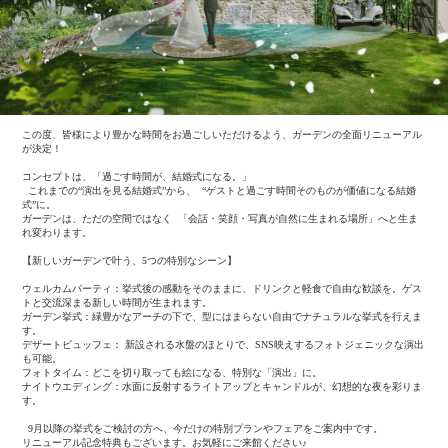
この度、皆様により豊かな時間をお過ごしいただけるよう、ガーデンの全面リニューアル
が決定！
コンセプトは、「過ごす時間が、結婚式になる。」
これまでの“演出を見る結婚式”から、 “ゲストと過ごす時間そのものが価値になる結婚
式”に。
ガーデンは、ただの空間ではなく 「会話・笑顔・写真が自然に生まれる場所」へと生ま
れ変わります。
【新しいガーデンで叶う、5つの特別なシーン】
ウェルカムパーティ：挙式後の感動をそのままに、ドリンクと軽食で自由な歓談を。ゲス
トと交流深まる新しい時間が生まれます。
ガーデン挙式：緑豊かなアーチの下で、型にはまらない自由でナチュラルな挙式を行えま
す。
デザートビュッフェ： 新設される水盤のほとりで、SNS映えするフォトジェニックな演出
も可能。
フォトタイム：どこを切り取っても絵になる、特別な「演出」に。
ナイトウエディング：水面に反射するライトアップとキャンドルが、幻想的な夜を彩りま
す。
9月以降の挙式をご検討の方へ、今だけの特別プランやフェアをご案内中です。
リニューアル記念特典もございます。お気軽にご来館ください♪