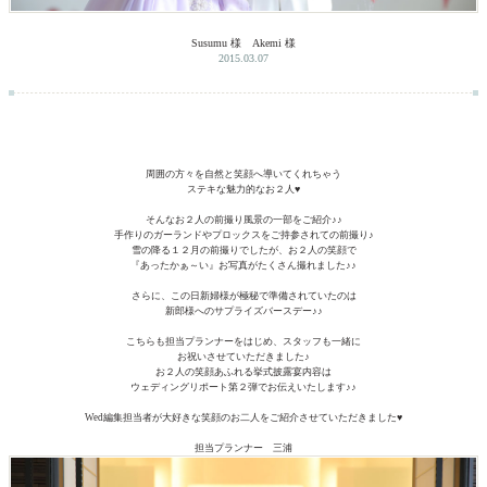
Susumu 様 Akemi 様
2015.03.07
周囲の方々を自然と笑顔へ導いてくれちゃう
ステキな魅力的なお２人♥
そんなお２人の前撮り風景の一部をご紹介♪♪
手作りのガーランドやプロックスをご持参されての前撮り♪
雪の降る１２月の前撮りでしたが、お２人の笑顔で
『あったかぁ～い』お写真がたくさん撮れました♪♪
さらに、この日新婦様が極秘で準備されていたのは
新郎様へのサプライズバースデー♪♪
こちらも担当プランナーをはじめ、スタッフも一緒に
お祝いさせていただきました♪
お２人の笑顔あふれる挙式披露宴内容は
ウェディングリポート第２弾でお伝えいたします♪♪
Wed編集担当者が大好きな笑顔のお二人をご紹介させていただきました♥
担当プランナー 三浦