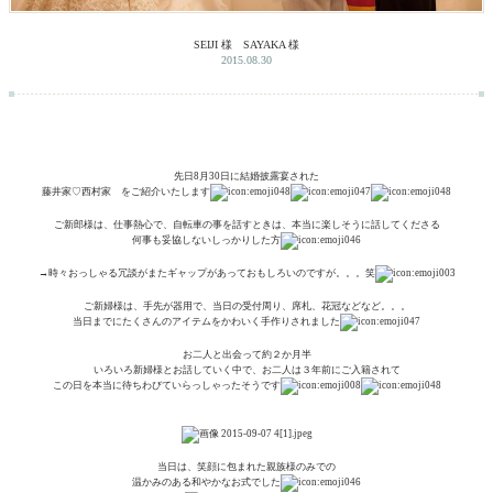
SEIJI 様 SAYAKA 様
2015.08.30
先日8月30日に結婚披露宴された
藤井家♡西村家 をご紹介いたします
ご新郎様は、仕事熱心で、自転車の事を話すときは、本当に楽しそうに話してくださる
何事も妥協しないしっかりした方
→時々おっしゃる冗談がまたギャップがあっておもしろいのですが。。。笑
ご新婦様は、手先が器用で、当日の受付周り、席札、花冠などなど。。。
当日までにたくさんのアイテムをかわいく手作りされました
お二人と出会って約２か月半
いろいろ新婦様とお話していく中で、お二人は３年前にご入籍されて
この日を本当に待ちわびていらっしゃったそうです
当日は、笑顔に包まれた親族様のみでの
温かみのある和やかなお式でした