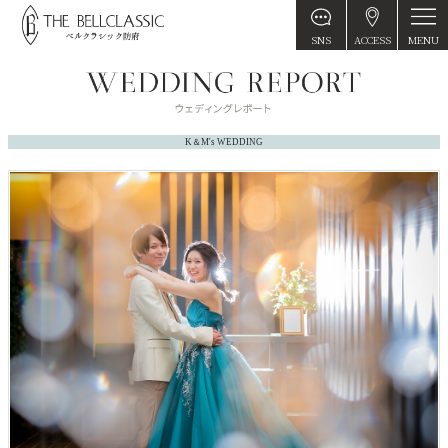
MENU
SNS
ACCESS
K＆M's WEDDING