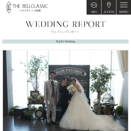
MENU
SNS
ACCESS
R＆H's Wedding