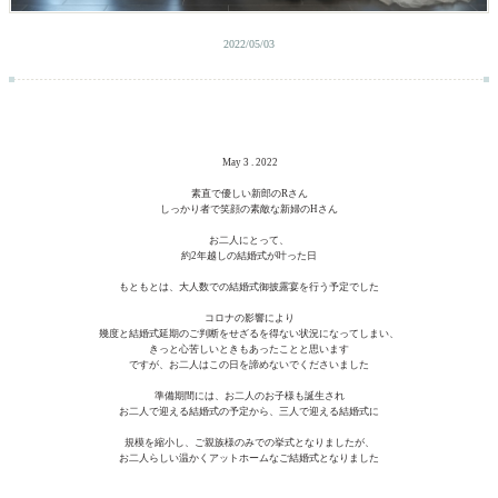
2022/05/03
May 3 . 2022
素直で優しい新郎の
R
さん
しっかり者で笑顔の素敵な新婦の
H
さん
お二人にとって、
約
2
年越しの結婚式が叶った日
もともとは、大人数での結婚式御披露宴を行う予定でした
コロナの影響により
幾度と結婚式延期のご判断をせざるを得ない状況になってしまい、
きっと心苦しいときもあったことと思います
ですが、お二人はこの日を諦めないでくださいました
準備期間には、お二人のお子様も誕生され
お二人で迎える結婚式の予定から、三人で迎える結婚式に
規模を縮小し、ご親族様のみでの挙式となりましたが、
お二人らしい温かくアットホームなご結婚式となりました