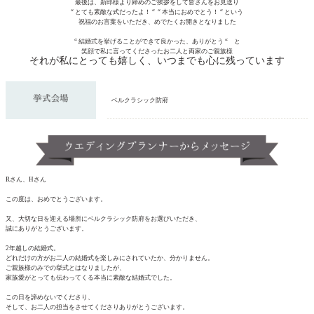
最後は、新郎様より締めのご挨拶をして皆さんをお見送り
“ とても素敵な式だったよ！
“ “
本当におめでとう！
“
という
祝福のお言葉をいただき、めでたくお開きとなりました
“
結婚式を挙げることができて良かった、ありがとう
“
と
笑顔で私に言ってくださったお二人と両家のご親族様
それが私にとっても嬉しく、いつまでも心に残っています
ベルクラシック防府
Rさん、Hさん
この度は、おめでとうございます。
又、大切な日を迎える場所にベルクラシック防府をお選びいただき、
誠にありがとうございます。
2年越しの結婚式。
どれだけの方がお二人の結婚式を楽しみにされていたか、分かりません。
ご親族様のみでの挙式とはなりましたが、
家族愛がとっても伝わってくる本当に素敵な結婚式でした。
この日を諦めないでくださり、
そして、お二人の担当をさせてくださりありがとうございます。