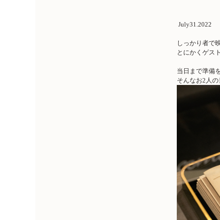
July31.2022
しっかり者で
とにかくゲス
当日まで準備
そんなお
2
人の