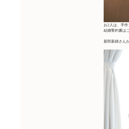
お
2
人は、手作
結婚誓約書は
新郎新婦さん