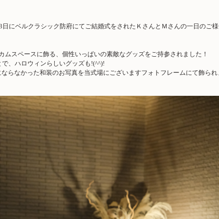
3
日にベルクラシック防府にてご結婚式をされたＫさんとＭさんの一日のご様
カムスペースに飾る、個性いっぱいの素敵なグッズをご持参されました！
とで、ハロウィンらしいグッズも
!(^^)!
にならなかった和装のお写真を当式場にございますフォトフレームにて飾られ