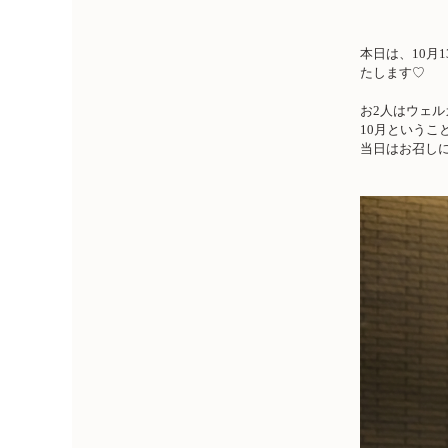
本日は、
10
月
1
たします♡
お
2
人はウェル
10
月というこ
当日はお召し