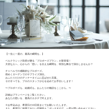
【一生に一度の、最高の瞬間を。】
ベルクラシック防府が贈る「プロポーズプラン」が新登場！
大切な人へ、心からの「想い」を伝える瞬間を、特別な舞台で演出しませんか？
チャペルでの感動的なプロポーズ。
煌めくガーデンでのサプライズ演出。
おふたりだけのディナータイムに忍ばせた言葉。
そのすべてを、プロのスタッフが心を込めてお手伝いします！
〜プロポーズも、結婚式も。おふたりの物語をここから。〜
詳細はプランページをご覧ください。
あなたの想いを、最高のカタチで叶えます。
※お申込みは、希望日の10日前まにでお願いいたします。
また、希望日に利用できない可能性もございますので、一度お問い合わせください。