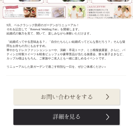
9月、ベルクラシック防府のガーデンがリニューアル！
それを記念して「Renewal Wedding Fair」を開催します。
結婚式の魅力を見て、聞いて、楽しみながら体験いただけます。
「結婚式ってやる意味ある？」「自分たちらしい結婚式ってどんな形だろう？」そんな疑
問をお持ちの方にもおすすめ。
華やかなドレスファッションショーや、演劇・卒花トーク、ミニ模擬披露宴、さらに、パ
ティシエ特製スイーツ＆軽食ビュッフェや豪華景品が当たる抽選会、餅＆菓子まきなど、
カップル様はもちろん、ご家族やご友人とも一緒に楽しめるイベントです。
リニューアルした新ガーデンで過ごす特別な一日を、ぜひご体感ください♪