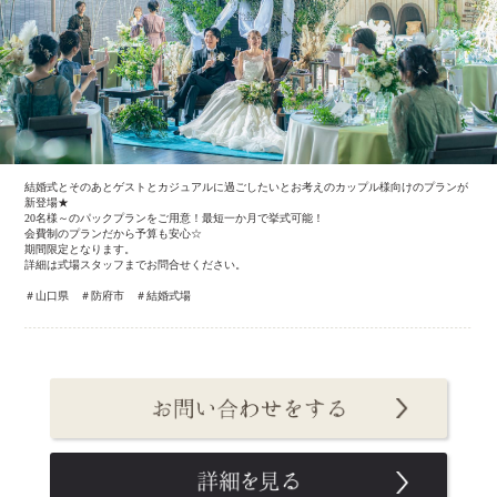
結婚式とそのあとゲストとカジュアルに過ごしたいとお考えのカップル様向けのプランが
新登場★
20名様～のパックプランをご用意！最短一か月で挙式可能！
会費制のプランだから予算も安心☆
期間限定となります。
詳細は式場スタッフまでお問合せください。
＃山口県 ＃防府市 ＃結婚式場