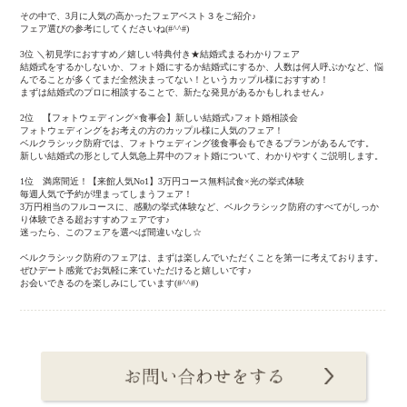
その中で、3月に人気の高かったフェアベスト３をご紹介♪
フェア選びの参考にしてくださいね(#^^#)
3位 ＼初見学におすすめ／嬉しい特典付き★結婚式まるわかりフェア
結婚式をするかしないか、フォト婚にするか結婚式にするか、人数は何人呼ぶかなど、悩
んでることが多くてまだ全然決まってない！というカップル様におすすめ！
まずは結婚式のプロに相談することで、新たな発見があるかもしれません♪
2位 【フォトウェディング×食事会】新しい結婚式♪フォト婚相談会
フォトウェディングをお考えの方のカップル様に人気のフェア！
ベルクラシック防府では、フォトウェディング後食事会もできるプランがあるんです。
新しい結婚式の形として人気急上昇中のフォト婚について、わかりやすくご説明します。
1位 満席間近！【来館人気No1】3万円コース無料試食×光の挙式体験
毎週人気で予約が埋まってしまうフェア！
3万円相当のフルコースに、感動の挙式体験など、ベルクラシック防府のすべてがしっか
り体験できる超おすすめフェアです♪
迷ったら、このフェアを選べば間違いなし☆
ベルクラシック防府のフェアは、まずは楽しんでいただくことを第一に考えております。
ぜひデート感覚でお気軽に来ていただけると嬉しいです♪
お会いできるのを楽しみにしています(#^^#)