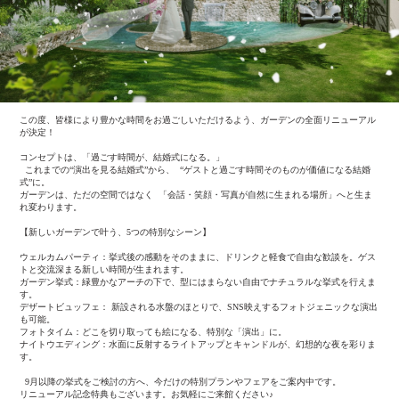
この度、皆様により豊かな時間をお過ごしいただけるよう、ガーデンの全面リニューアル
が決定！
コンセプトは、「過ごす時間が、結婚式になる。」
これまでの“演出を見る結婚式”から、 “ゲストと過ごす時間そのものが価値になる結婚
式”に。
ガーデンは、ただの空間ではなく 「会話・笑顔・写真が自然に生まれる場所」へと生ま
れ変わります。
【新しいガーデンで叶う、5つの特別なシーン】
ウェルカムパーティ：挙式後の感動をそのままに、ドリンクと軽食で自由な歓談を。ゲス
トと交流深まる新しい時間が生まれます。
ガーデン挙式：緑豊かなアーチの下で、型にはまらない自由でナチュラルな挙式を行えま
す。
デザートビュッフェ： 新設される水盤のほとりで、SNS映えするフォトジェニックな演出
も可能。
フォトタイム：どこを切り取っても絵になる、特別な「演出」に。
ナイトウエディング：水面に反射するライトアップとキャンドルが、幻想的な夜を彩りま
す。
9月以降の挙式をご検討の方へ、今だけの特別プランやフェアをご案内中です。
リニューアル記念特典もございます。お気軽にご来館ください♪