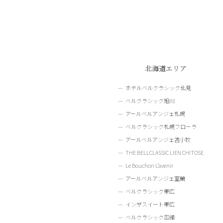
北海道エリア
ホテルベルクラシック北見
ベルクラシック旭川
アールベルアンジェ札幌
ベルクラシック札幌フローラ
アールベルアンジェ苫小牧
THE BELLCLASSIC LIEN CHITOSE
Le Bouchon L’avenir
アールベルアンジェ室蘭
ベルクラシック帯広
インザスイート帯広
ベルクラシック函館