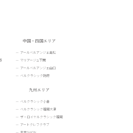
中国・四国エリア
アールベルアンジェ高松
野
マリアージュ下関
アールベルアンジェ山口
ベルクラシック防府
九州エリア
ベルクラシック小倉
ベルクラシック福岡大濠
ザ・ロイヤルクラシック福岡
アートクレフクラブ
志音SHION