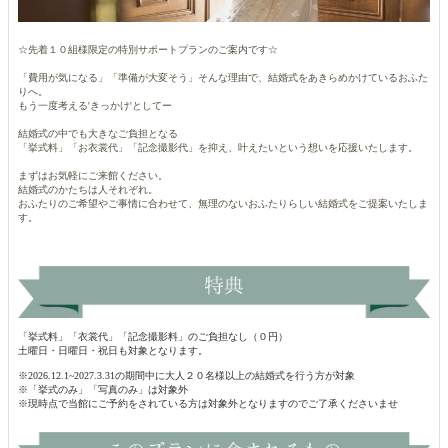
☆先着１０組様限定の特別サポートプランのご案内です☆
「費用が気になる」「準備が大変そう」そんな理由で、結婚式をあきらめかけているおふた
りへ。
もう一度考える'きっかけ'としてー
結婚式の中でも大きなご負担となる
「挙式料」「お衣裳代」「記念撮影代」を抑え、叶えたいという想いを応援いたします。
まずはお気軽にご来館ください。
結婚式のかたちは人それぞれ。
おふたりのご希望やご事情に合わせて、無理のないおふたりらしい結婚式をご提案いたしま
す。
「挙式料」「衣裳代」「記念撮影料」のご負担なし（０円）
土曜日・日曜日・祝日も対象となります。
※2026.12.1~2027.3.31の期間中に大人２０名様以上の結婚式を行う方が対象
※「挙式のみ」「写真のみ」は対象外
※現時点で当館にご予約をされている方は対象外となりますのでご了承くださいませ