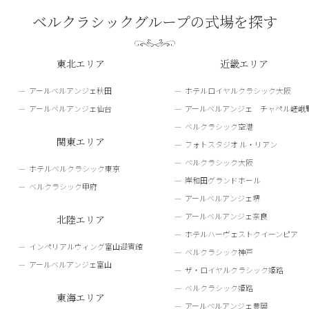
ベルクラシックグループの式場を探す
東北エリア
近畿エリア
アールベルアンジェ秋田
ホテルロイヤルクラシック大阪
アールベルアンジェ仙台
アールベルアンジェ チャペル嵯峨
ベルクラシック空港
関東エリア
フォトスタジオ ル・リアン
ベルクラシック大阪
ホテルベルクラシック東京
岸和田グランドホール
ベルクラシック甲府
アールベルアンジェ堺
アールベルアンジェ奈良
北陸エリア
ホテルハーヴェストクイーンピア
インペリアルウィング富山迎賓館
ベルクラシック神戸
アールベルアンジェ富山
ザ・ロイヤルクラシック姫路
ベルクラシック姫路
東海エリア
アールベルアンジェ豊岡