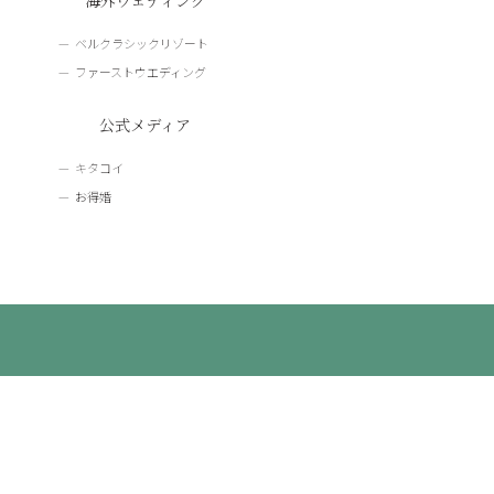
海外ウェディング
ベルクラシックリゾート
ファーストウエディング
公式メディア
キタコイ
お得婚