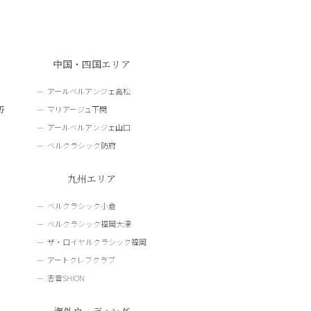
中国・四国エリア
アールベルアンジェ高松
野
マリアージュ下関
アールベルアンジェ山口
ベルクラシック防府
九州エリア
ベルクラシック小倉
ベルクラシック福岡大濠
ザ・ロイヤルクラシック福岡
アートクレフクラブ
志音SHION