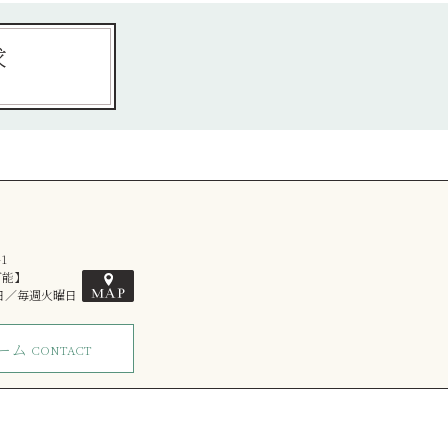
求
1
可能】
館日／毎週火曜日
ーム
CONTACT