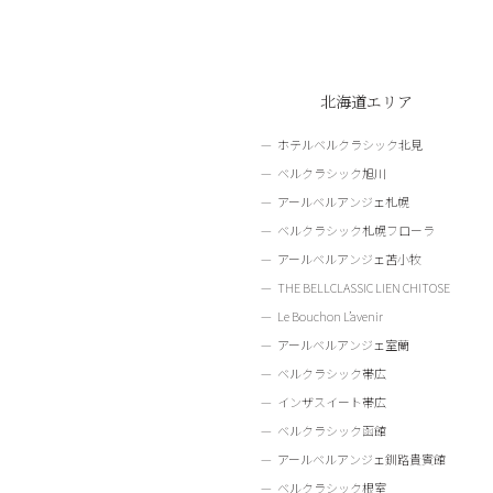
北海道エリア
ホテルベルクラシック北見
ベルクラシック旭川
アールベルアンジェ札幌
ベルクラシック札幌フローラ
アールベルアンジェ苫小牧
THE BELLCLASSIC LIEN CHITOSE
Le Bouchon L’avenir
アールベルアンジェ室蘭
ベルクラシック帯広
インザスイート帯広
ベルクラシック函館
アールベルアンジェ釧路貴賓館
ベルクラシック根室