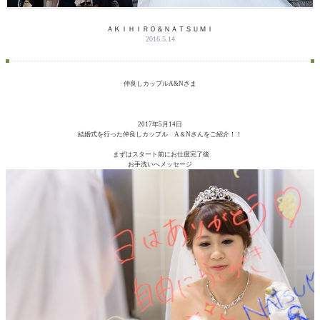
ＡＫＩＨＩＲＯ＆ＮＡＴＳＵＭＩ
2016.5.14
仲良しカップルA&Nさま
2017年5月14日
結婚式を行った仲良しカップル A＆Nさんをご紹介！！
まずはスタート前にお仕度完了後
お手洗いへメッセージ