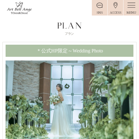
MENU
SNS
ACCESS
＊公式HP限定～Wedding Photo