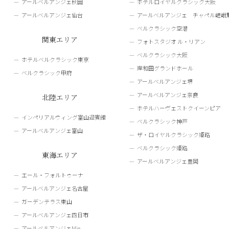
アールベルアンジェ秋田
ホテルロイヤルクラシック大阪
アールベルアンジェ仙台
アールベルアンジェ チャペル嵯峨
ベルクラシック空港
関東エリア
フォトスタジオ ル・リアン
ベルクラシック大阪
ホテルベルクラシック東京
岸和田グランドホール
ベルクラシック甲府
アールベルアンジェ堺
アールベルアンジェ奈良
北陸エリア
ホテルハーヴェストクイーンピア
インペリアルウィング富山迎賓館
ベルクラシック神戸
アールベルアンジェ富山
ザ・ロイヤルクラシック姫路
ベルクラシック姫路
東海エリア
アールベルアンジェ豊岡
エール・フォルトゥーナ
アールベルアンジェ名古屋
ガーデンテラス東山
アールベルアンジェ四日市
アールベルアンジェMie