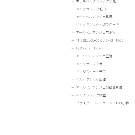
ホテルベルクラシック北見
ベルクラシック旭川
アールベルアンジェ札幌
ベルクラシック札幌フローラ
アールベルアンジェ苫小牧
THE BELLCLASSIC LIEN CHITOSE
Le Bouchon L’avenir
アールベルアンジェ室蘭
ベルクラシック帯広
インザスイート帯広
ベルクラシック函館
アールベルアンジェ釧路貴賓館
ベルクラシック根室
ブライダルコスチュームＤＵＯ小樽