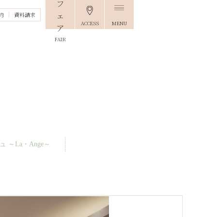
約
資料請求
ACCESS
MENU
FAIR
 ～La・Ange～