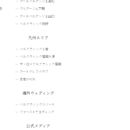
アールベルアンジェ高松
野
マリアージュ下関
アールベルアンジェ山口
ベルクラシック防府
九州エリア
ベルクラシック小倉
ベルクラシック福岡大濠
ザ・ロイヤルクラシック福岡
アートクレフクラブ
志音SHION
海外ウェディング
ベルクラシックリゾート
ファーストウエディング
公式メディア