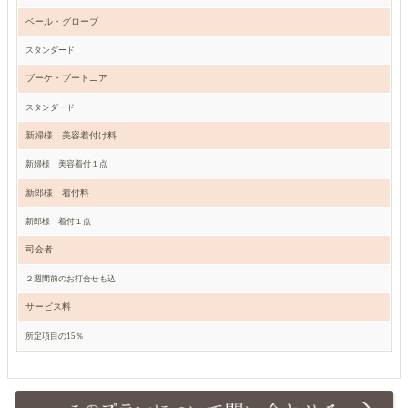
ベール・グローブ
スタンダード
ブーケ・ブートニア
スタンダード
新婦様 美容着付け料
新婦様 美容着付１点
新郎様 着付料
新郎様 着付１点
司会者
２週間前のお打合せも込
サービス料
所定項目の15％