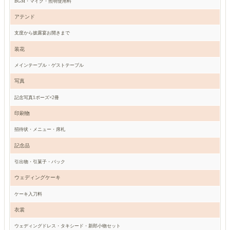
BGM・マイク・照明使用料
アテンド
支度から披露宴お開きまで
装花
メインテーブル・ゲストテーブル
写真
記念写真1ポーズ×2冊
印刷物
招待状・メニュー・席札
記念品
引出物・引菓子・バック
ウェディングケーキ
ケーキ入刀料
衣裳
ウェディングドレス・タキシード・新郎小物セット