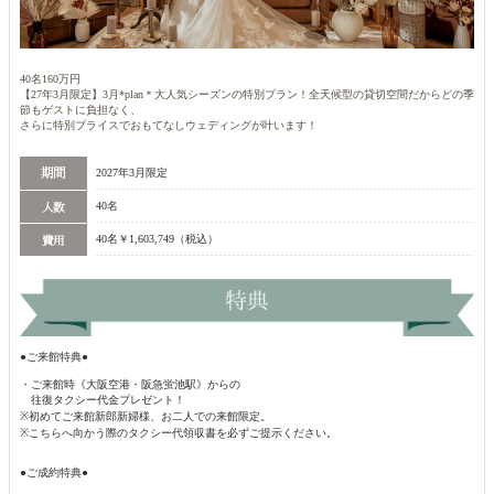
40名160万円
【27年3月限定】3月*plan＊大人気シーズンの特別プラン！全天候型の貸切空間だからどの季
節もゲストに負担なく、
さらに特別プライスでおもてなしウェディングが叶います！
2027年3月限定
40名
40名￥1,603,749（税込）
●ご来館特典●
・ご来館時《大阪空港・阪急蛍池駅》からの
往復タクシー代金プレゼント！
※初めてご来館新郎新婦様、お二人での来館限定。
※こちらへ向かう際のタクシー代領収書を必ずご提示ください。
●ご成約特典●