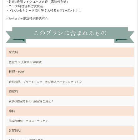
・片道1時間マイクロバス送迎（高速代別途）
・コース料理無料ご試食会♪
・ドレス/タキシード割引等７大特典をプレゼント！！
☆Spring plan限定特別特典有☆
挙式料
教会式 or 人前式 or 神前式
料理・飲物
婚礼料理、フリードリンク、乾杯用スパークリングワイン
控室料
親族様控室それぞれ個室をご用意！
席料
施設利用料・クロス・ナフキン
音響照明