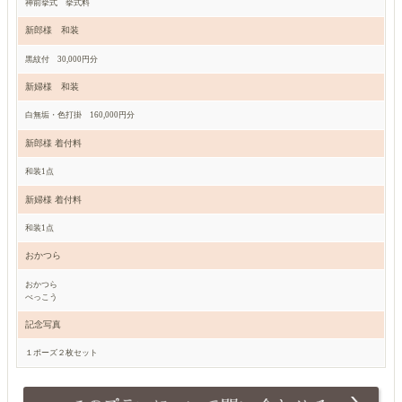
神前挙式 挙式料
新郎様 和装
黒紋付 30,000円分
新婦様 和装
白無垢・色打掛 160,000円分
新郎様 着付料
和装1点
新婦様 着付料
和装1点
おかつら
おかつら
べっこう
記念写真
１ポーズ２枚セット