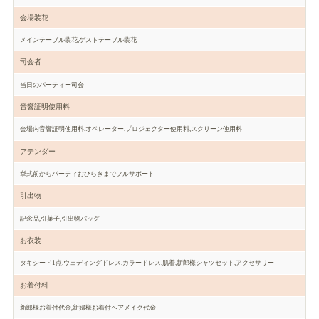
会場装花
メインテーブル装花,ゲストテーブル装花
司会者
当日のパーティー司会
音響証明使用料
会場内音響証明使用料,オペレーター,プロジェクター使用料,スクリーン使用料
アテンダー
挙式前からパーティおひらきまでフルサポート
引出物
記念品,引菓子,引出物バッグ
お衣装
タキシード1点,ウェディングドレス,カラードレス,肌着,新郎様シャツセット,アクセサリー
お着付料
新郎様お着付代金,新婦様お着付ヘアメイク代金