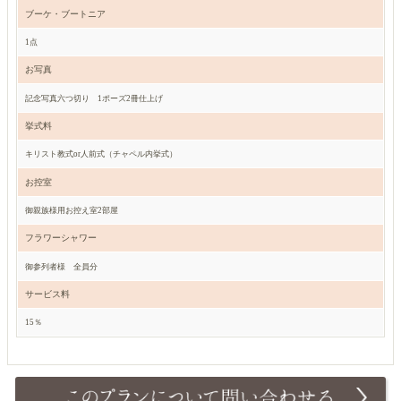
ブーケ・ブートニア
1点
お写真
記念写真六つ切り 1ポーズ2冊仕上げ
挙式料
キリスト教式or人前式（チャペル内挙式）
お控室
御親族様用お控え室2部屋
フラワーシャワー
御参列者様 全員分
サービス料
15％