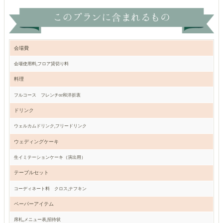
会場費
会場使用料,フロア貸切り料
料理
フルコース フレンチor和洋折衷
ドリンク
ウェルカムドリンク,フリードリンク
ウェディングケーキ
生イミテーションケーキ（演出用）
テーブルセット
コーディネート料 クロス,ナフキン
ペーパーアイテム
席札,メニュー表,招待状