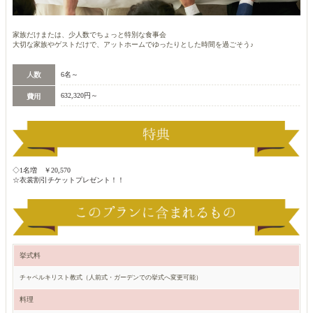
家族だけまたは、少人数でちょっと特別な食事会
大切な家族やゲストだけで、アットホームでゆったりとした時間を過ごそう♪
6名～
632,320円～
◇1名増 ￥20,570
☆衣裳割引チケットプレゼント！！
挙式料
チャペルキリスト教式（人前式・ガーデンでの挙式へ変更可能）
料理