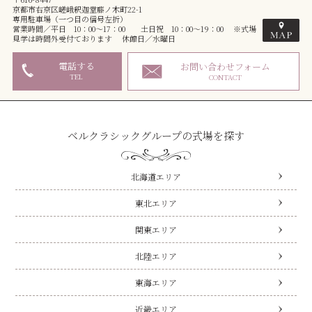
京都市右京区嵯峨釈迦堂藤ノ木町22-1
専用駐車場（一つ目の信号左折）
営業時間／平日 10：00～17：00 土日祝 10：00～19：00 ※式場
見学は時間外受付ております 休館日／水曜日
電話する
お問い合わせフォーム
TEL
CONTACT
ベルクラシックグループの式場を探す
北海道エリア
東北エリア
関東エリア
北陸エリア
東海エリア
近畿エリア