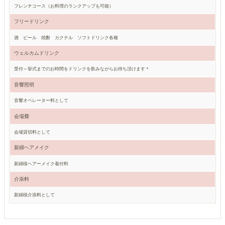
フレンチコース（お料理のランクアップも可能）
フリードリンク
酒 ビール 焼酎 カクテル ソフトドリンク各種
ウェルカムドリンク
受付～挙式までのお時間をドリンクを飲みながらお待ち頂けます＊
音響照明
音響オペレーター料として
会場費
会場貸切料として
新婦ヘアメイク
新婦様ヘアーメイク着付料
介添料
新婦様介添料として