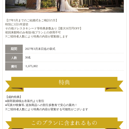
【27年3月までのご結婚式をご検討の方】
特別に1日1件貸切
その他ドレスタキシード等特典多数あり【最大50万円OFF】
初回来館時のみ有効/他プランとの併用不可
※ご招待者人数により特典の内容が変動致します
2027年3月末日迄の挙式
30名
\1,675,802
【成約特典】
●新郎新婦様お衣装代より割引
●写真や映像等､追加商品への割引多数有で安心の案内！
※ご招待者人数により特典の内容が変動する可能性がございます