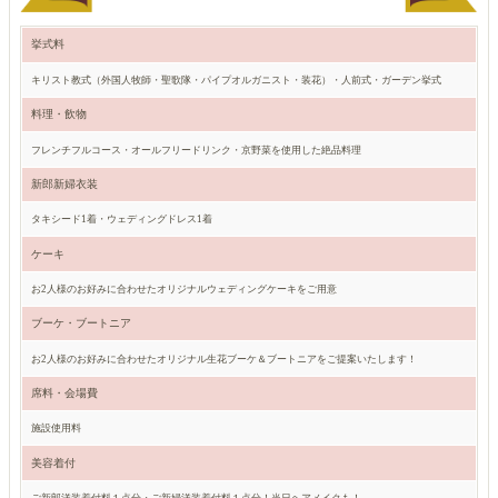
挙式料
キリスト教式（外国人牧師・聖歌隊・パイプオルガニスト・装花）・人前式・ガーデン挙式
料理・飲物
フレンチフルコース・オールフリードリンク・京野菜を使用した絶品料理
新郎新婦衣装
タキシード1着・ウェディングドレス1着
ケーキ
お2人様のお好みに合わせたオリジナルウェディングケーキをご用意
ブーケ・ブートニア
お2人様のお好みに合わせたオリジナル生花ブーケ＆ブートニアをご提案いたします！
席料・会場費
施設使用料
美容着付
ご新郎洋装着付料１点分・ご新婦洋装着付料１点分！当日ヘアメイクも！