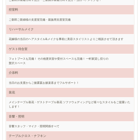
控室料
ご新郎ご新婦様の支度室完備・親族用支度室完備
リハーサルメイク
花嫁様の当日のヘアスタイル&メイクを事前に美容スタイリストよりご相談させて頂きます
ゲスト待合室
フォトブースも完備！ その他更衣室や受付スペースも完備！ 一軒家貸し切りの
贅沢スペース
介添料
当日のお支度からご披露宴お披楽喜までフルサポート！
装花
メインテーブル装花・ゲストテーブル装花 ソファウェディングなど様々なスタイルをご提案いた
します！
音響・照明
音響スタッフ・マイク・照明関係すべて
テーブルクロス・ナフキン