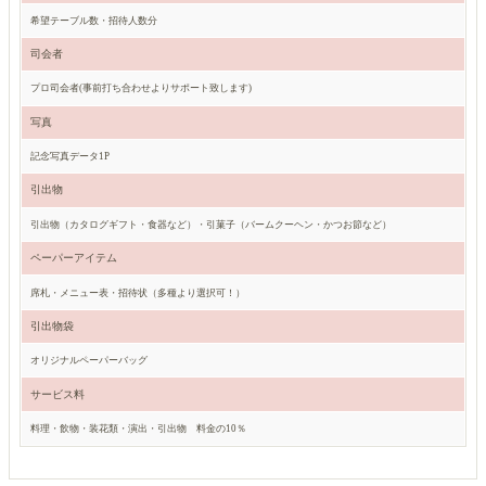
希望テーブル数・招待人数分
司会者
プロ司会者(事前打ち合わせよりサポート致します)
写真
記念写真データ1P
引出物
引出物（カタログギフト・食器など）・引菓子（バームクーヘン・かつお節など）
ペーパーアイテム
席札・メニュー表・招待状（多種より選択可！）
引出物袋
オリジナルペーパーバッグ
サービス料
料理・飲物・装花類・演出・引出物 料金の10％