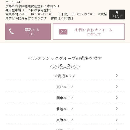
〒616-8447
京都市右京区嵯峨釈迦堂藤ノ木町22-1
専用駐車場（一つ目の信号左折）
営業時間／平日 10：00～17：00 土日祝 10：00～19：00 ※式場
見学は時間外受付ております 休館日／水曜日
電話する
お問い合わせフォーム
TEL
CONTACT
ベルクラシックグループの式場を探す
北海道エリア
東北エリア
関東エリア
北陸エリア
東海エリア