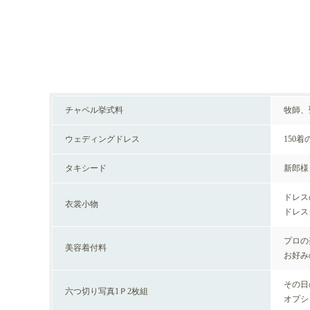
チャペル挙式料
牧師、
ウェディングドレス
150
タキシード
新郎様
ドレス
衣裳小物
ドレス
プロの
美容着付料
お好み
その日
六つ切り写真1Ｐ2枚組
オプシ