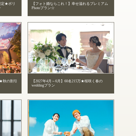
限定★ボリ
【フォト婚ならこれ！】幸せ溢れるプレミアム
ン
Photoプラン☆
万★秋の割引
【2027年4月～6月】60名215万★桜咲く春の
】
weddingプラン