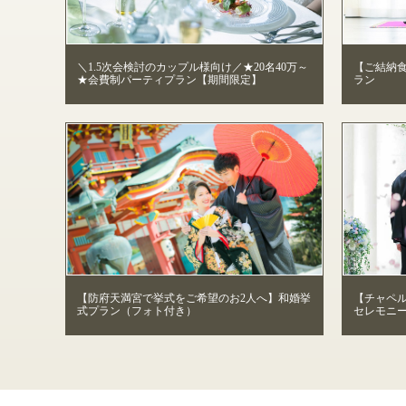
＼1.5次会検討のカップル様向け／★20名40万～
【ご結納
★会費制パーティプラン【期間限定】
ラン
【防府天満宮で挙式をご希望のお2人へ】和婚挙
【チャペル
式プラン（フォト付き）
セレモニー