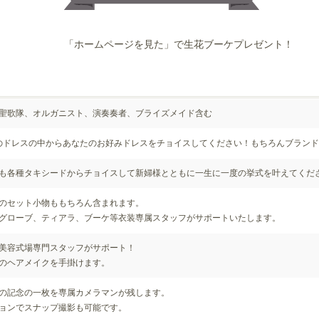
「ホームページを見た」で生花ブーケプレゼント！
聖歌隊、オルガニスト、演奏奏者、ブライズメイド含む
着のドレスの中からあなたのお好みドレスをチョイスしてください！もちろんブラン
も各種タキシードからチョイスして新婦様とともに一生に一度の挙式を叶えてくだ
のセット小物ももちろん含まれます。
グローブ、ティアラ、ブーケ等衣装専属スタッフがサポートいたします。
美容式場専門スタッフがサポート！
のヘアメイクを手掛けます。
の記念の一枚を専属カメラマンが残します。
ョンでスナップ撮影も可能です。