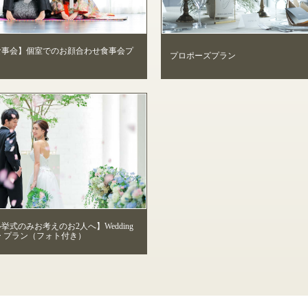
食事会】個室でのお顔合わせ食事会プ
プロポーズプラン
挙式のみお考えのお2人へ】Wedding
 プラン（フォト付き）