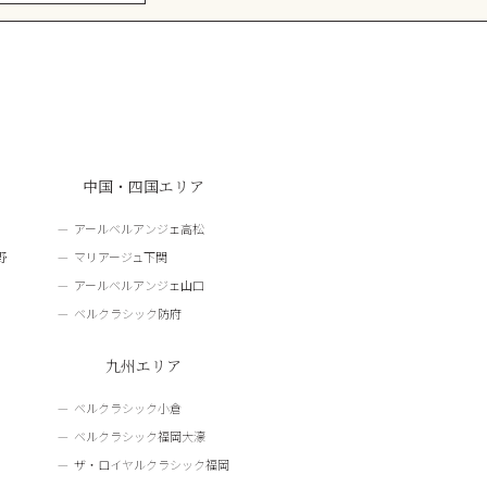
中国・四国エリア
アールベルアンジェ高松
野
マリアージュ下関
アールベルアンジェ山口
ベルクラシック防府
九州エリア
ベルクラシック小倉
ベルクラシック福岡大濠
ザ・ロイヤルクラシック福岡