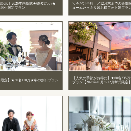
N記念】2026年内挙式★60名175万★
＼今だけ半額！／12月末までの撮影
ン誕生限定プラン
ュームたっぷり超お得フォト婚プラ
【人気の季節がお得に】★60名235
月限定】★50名150万★冬の割引プラン
プラン【2026年10月〜12月挙式限定