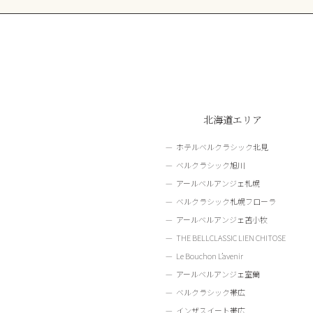
北海道エリア
ホテルベルクラシック北見
ベルクラシック旭川
アールベルアンジェ札幌
ベルクラシック札幌フローラ
アールベルアンジェ苫小牧
THE BELLCLASSIC LIEN CHITOSE
Le Bouchon L’avenir
アールベルアンジェ室蘭
ベルクラシック帯広
インザスイート帯広