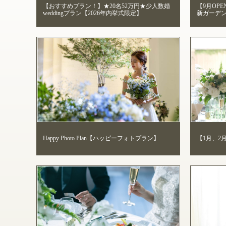
【おすすめプラン！】★20名52万円★少人数婚
【9月OPE
weddingプラン【2026年内挙式限定】
新ガーデ
Happy Photo Plan【ハッピーフォトプラン】
【1月、2