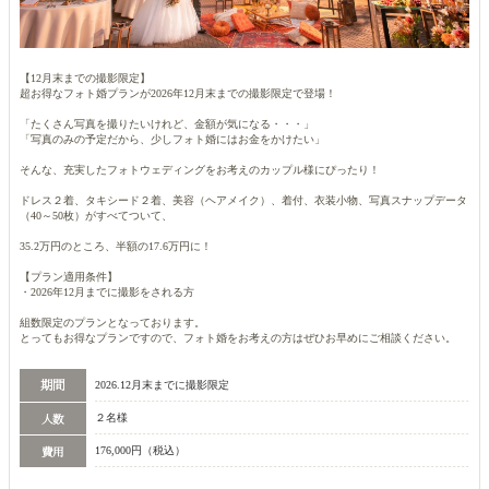
【12月末までの撮影限定】
超お得なフォト婚プランが2026年12月末までの撮影限定で登場！
「たくさん写真を撮りたいけれど、金額が気になる・・・」
「写真のみの予定だから、少しフォト婚にはお金をかけたい」
そんな、充実したフォトウェディングをお考えのカップル様にぴったり！
ドレス２着、タキシード２着、美容（ヘアメイク）、着付、衣装小物、写真スナップデータ
（40～50枚）がすべてついて、
35.2万円のところ、半額の17.6万円に！
【プラン適用条件】
・2026年12月までに撮影をされる方
組数限定のプランとなっております。
とってもお得なプランですので、フォト婚をお考えの方はぜひお早めにご相談ください。
2026.12月末までに撮影限定
２名様
176,000円（税込）