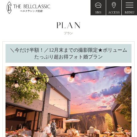
MENU
SNS
ACCESS
＼今だけ半額！／12月末までの撮影限定★ボリューム
たっぷり超お得フォト婚プラン